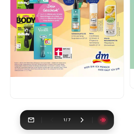
1
/
7