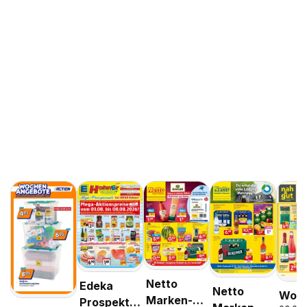
Netto
Edeka
Netto
Woch
Marken-
Prospekt