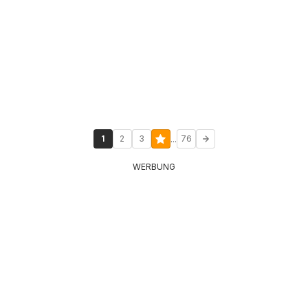
...
1
2
3
76
WERBUNG