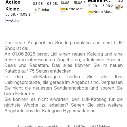
Marken-
03.08.
Action
10.08. - 15.08.2026
Discount
03.08. - 08.08.2026
Parchim
10.08. - 15.08.2026
Discount
An
Kleine
Netto Marken-Discount
Edeka
Prospekt
Netto Marken-Discount
Prospekt
05.08. - 11.08.2026
Preise,
Kremmen
Berlin
Action
große
Freude
Das neue Angebot an Sonderprodukten aus dem Lidl-
Shop ist da!
Ab 01.06.2026 bringt Lidl einen neuen Katalog und eine
Reihe von interessanten Angeboten, attraktiven Preisen,
Deals und Rabatten. Das alles können Sie im neuen
Katalog auf 75 Seiten entdecken.
In den Lidl-Katalogen finden Sie alle Ihre
Lieblingsprodukte, die gerade im Angebot sind. Verpassen
Sie nicht die neuesten Sonderangebote und sparen Sie
beim Einkaufen.
Sie können es nicht erwarten, den Lidl-Katalog für die
nächste Woche zu erhalten? Sehen Sie sich weitere
Angebote aus der Kategorie Hypermärkte an.
Startseite
Hypermärkte
Lidl
Lidl Prospekt Mahlow