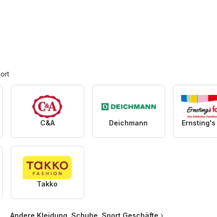
ort
C&A
Deichmann
Ernsting's
Takko
Andere Kleidung, Schuhe, Sport Geschäfte