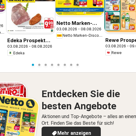
Netto Marken-
26
kt
03.08.2026 - 08.08.2026
Discount Prospekt
Netto Marken-Discount
Netto Marken-Discount
Stetten Am Kalten
Rewe Prosp
Edeka Prospekt
Markt
03.08.2026 - 09
03.08.2026 - 08.08.2026
Wehr
Nonnenhorn /
Rewe
Edeka
Bodensee
Entdecken Sie die
besten Angebote
Aktionen und Top-Angebote – alles an eine
Ort. Finden Sie das Beste für sich!
Mehr anzeigen