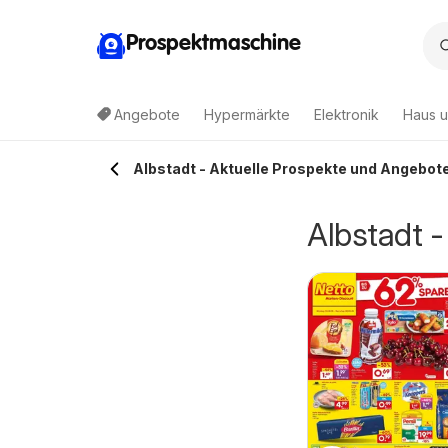
Prospektmaschine
Angebote
Hypermärkte
Elektronik
Haus u
Albstadt - Aktuelle Prospekte und Angebot
Albstadt 
:
deka Prospekt
Edeka Prospekt
3.08.2026 - 08.08.2026
03.08.2026 - 08.08.2026
alingen
Mühlheim / Donau
Edeka
Edeka