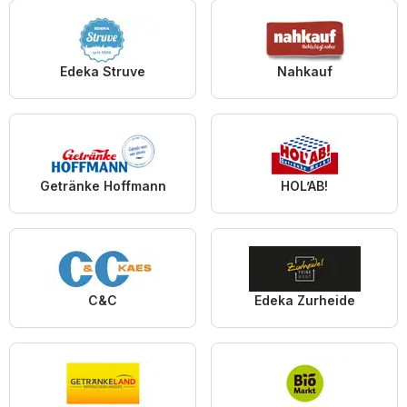
Edeka Struve
Nahkauf
Getränke Hoffmann
HOL’AB!
C&C
Edeka Zurheide