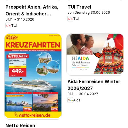
Prospekt Asien, Afrika,
TUI Travel
von Dienstag 30.06.2026
Orient & Indischer
TUI
01.11. - 31.10.2026
Ozean 2025/26
TUI
Aida Fernreisen Winter
2026/2027
01.11. - 30.04.2027
Aida
Netto Reisen