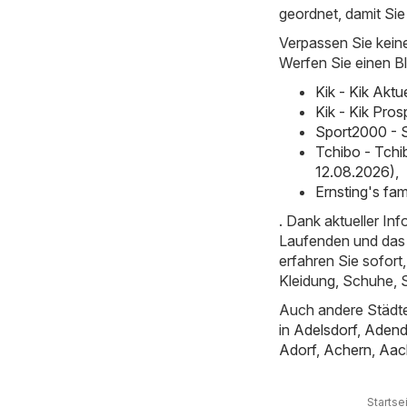
geordnet, damit Sie
Verpassen Sie kein
Werfen Sie einen Bl
Kik - Kik Akt
Kik - Kik Pro
Sport2000 - 
Tchibo - Tchi
12.08.2026)
,
Ernsting's fa
. Dank aktueller I
Laufenden und das 
erfahren Sie sofor
Kleidung, Schuhe, S
Auch andere Städte
in
Adelsdorf
,
Adend
Adorf
,
Achern
,
Aac
Startse