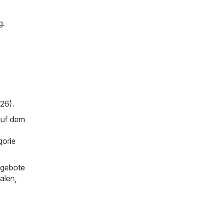
g.
026)
.
auf dem
gorie
ngebote
alen
,