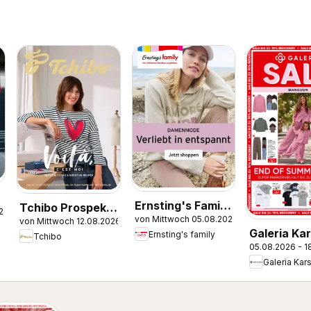
Ernsting's Family
Tchibo Prospekt
.2026
von Mittwoch 05.08.2026
Produktkatalog
von Mittwoch 12.08.2026
Zeitlose Looks &
Galeria Ka
Ernsting's family
Tchibo
Kreative Helfer
05.08.2026 - 1
Kaufhof
Prospekt