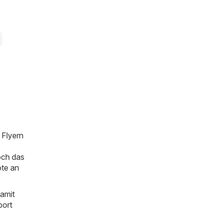
 Flyern
och das
ote an
amit
port