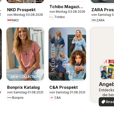
Tchibo Magazin
NKD Prospekt
ZARA Pros
von Montag 03.08.2026
Momente
26
von Montag 03.08.2026
von Samstag 0
Tchibo
NKD
ZARA
Ange
Bonprix Katalog
C&A Prospekt
Entdeck
26
von Samstag 01.08.2026
von Samstag 01.08.2026
die be
Bonprix
C&A
Angeb
Ans