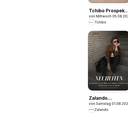
Tchibo Prospekt
von Mittwoch 05.08.20
Alpaka cleaning
Tchibo
collection
Zalando
von Samstag 01.08.20
Prospekt
Zalando