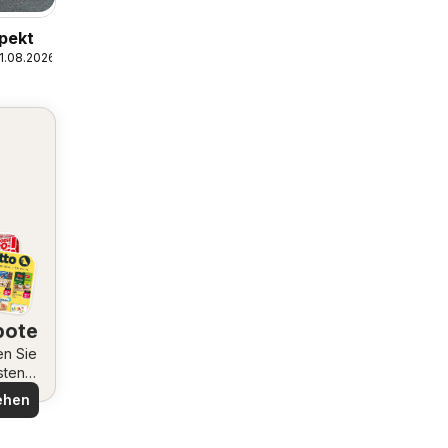
pekt
1.08.2026
bote
en Sie
sten
ote
ehen