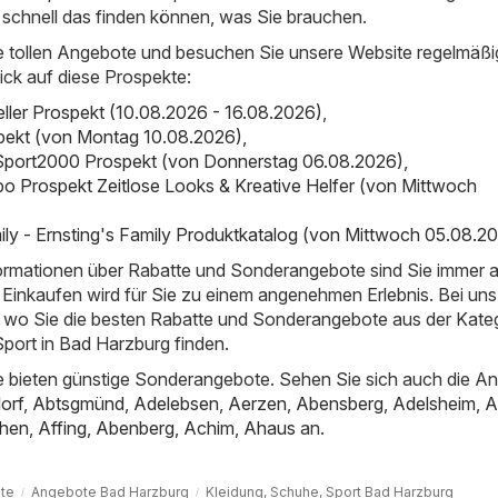
 schnell das finden können, was Sie brauchen.
e tollen Angebote und besuchen Sie unsere Website regelmäßi
ick auf diese Prospekte:
ueller Prospekt (10.08.2026 - 16.08.2026)
,
spekt (von Montag 10.08.2026)
,
Sport2000 Prospekt (von Donnerstag 06.08.2026)
,
bo Prospekt Zeitlose Looks & Kreative Helfer (von Mittwoch
mily - Ernsting's Family Produktkatalog (von Mittwoch 05.08.2
nformationen über Rabatte und Sonderangebote sind Sie immer 
Einkaufen wird für Sie zu einem angenehmen Erlebnis. Bei uns
t, wo Sie die besten Rabatte und Sonderangebote aus der Kate
port in Bad Harzburg finden.
 bieten günstige Sonderangebote. Sehen Sie sich auch die A
orf
,
Abtsgmünd
,
Adelebsen
,
Aerzen
,
Abensberg
,
Adelsheim
,
A
hen
,
Affing
,
Abenberg
,
Achim
,
Ahaus
an.
ite
Angebote Bad Harzburg
Kleidung, Schuhe, Sport Bad Harzburg