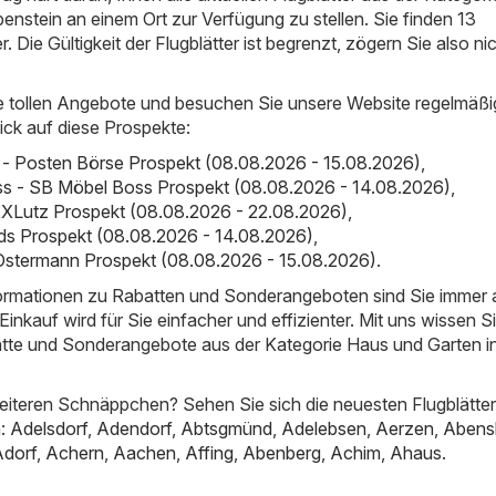
nstein an einem Ort zur Verfügung zu stellen. Sie finden 13
er. Die Gültigkeit der Flugblätter ist begrenzt, zögern Sie also ni
e tollen Angebote und besuchen Sie unsere Website regelmäßi
ick auf diese Prospekte:
- Posten Börse Prospekt (08.08.2026 - 15.08.2026)
,
s - SB Möbel Boss Prospekt (08.08.2026 - 14.08.2026)
,
XLutz Prospekt (08.08.2026 - 22.08.2026)
,
ds Prospekt (08.08.2026 - 14.08.2026)
,
Ostermann Prospekt (08.08.2026 - 15.08.2026)
.
nformationen zu Rabatten und Sonderangeboten sind Sie immer
inkauf wird für Sie einfacher und effizienter. Mit uns wissen S
atte und Sonderangebote aus der Kategorie Haus und Garten i
iteren Schnäppchen? Sehen Sie sich die neuesten Flugblätter
n:
Adelsdorf
,
Adendorf
,
Abtsgmünd
,
Adelebsen
,
Aerzen
,
Abens
Adorf
,
Achern
,
Aachen
,
Affing
,
Abenberg
,
Achim
,
Ahaus
.