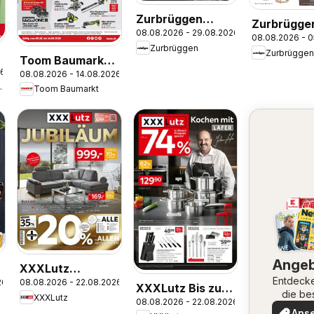
Zurbrüggen
Zurbrügge
08.08.2026 - 29.08.2026
Mitnahme Möbel
08.08.2026 - 
Wohnprog
Zurbrüggen
Zurbrüggen
Camron od
Toom Baumarkt
26
Benton
08.08.2026 - 14.08.2026
Prospekt
umarkt
Toom Baumarkt
Ange
XXXLutz
Entdeck
26
08.08.2026 - 22.08.2026
heine
Jubiläum
XXXLutz Bis zu
die be
XXXLutz
08.08.2026 - 22.08.2026
74% sparen
Angeb
Ans