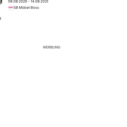
08.08.2026 - 14.08.2026
Prospekt
SB Möbel Boss
26
WERBUNG