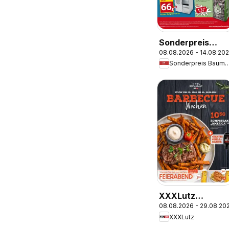
Sonderpreis
08.08.2026 - 14.08.20
Baumarkt
Sonderpreis Ba
Prospekt
XXXLutz
08.08.2026 - 29.08.20
Restaurantgutsc
XXXLutz