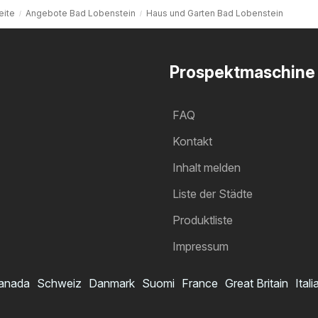
eite
Angebote Bad Lobenstein
Haus und Garten Bad Lobenstein
Prospektmaschine
FAQ
Kontakt
Inhalt melden
Liste der Städte
Produktliste
Impressum
anada
Schweiz
Danmark
Suomi
France
Great Britain
Itali