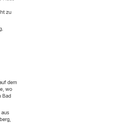
cht zu
g.
 auf dem
ie, wo
n Bad
 aus
berg
,