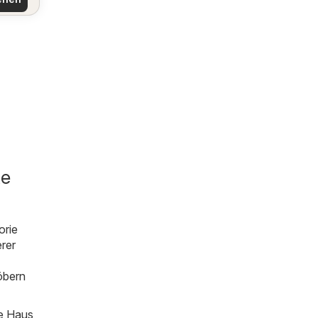
te
orie
erer
öbern
ie Haus