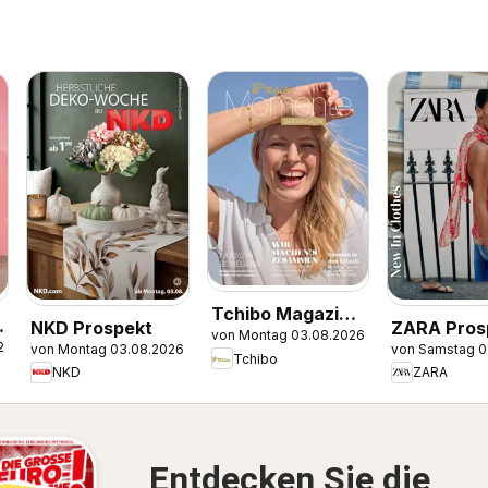
Tchibo Magazin
NKD Prospekt
ZARA Pros
von Montag 03.08.2026
Momente
26
von Montag 03.08.2026
von Samstag 0
Tchibo
NKD
ZARA
Entdecken Sie die