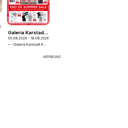
26
Galeria Karstadt
05.08.2026 - 18.08.2026
Kaufhof
Galeria Karstadt Kaufhof
Prospekt
WERBUNG