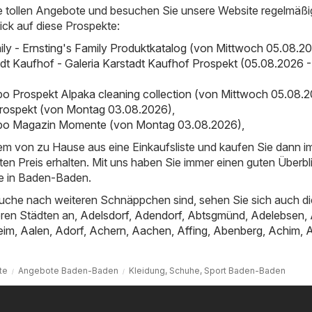
e tollen Angebote und besuchen Sie unsere Website regelmäßi
ick auf diese Prospekte:
mily - Ernsting's Family Produktkatalog (von Mittwoch 05.08.2
adt Kaufhof - Galeria Karstadt Kaufhof Prospekt (05.08.2026 -
bo Prospekt Alpaka cleaning collection (von Mittwoch 05.08.
ospekt (von Montag 03.08.2026)
,
ibo Magazin Momente (von Montag 03.08.2026)
,
uem von zu Hause aus eine Einkaufsliste und kaufen Sie dann 
ten Preis erhalten. Mit uns haben Sie immer einen guten Überbl
e in Baden-Baden.
uche nach weiteren Schnäppchen sind, sehen Sie sich auch di
ren Städten an,
Adelsdorf
,
Adendorf
,
Abtsgmünd
,
Adelebsen
,
eim
,
Aalen
,
Adorf
,
Achern
,
Aachen
,
Affing
,
Abenberg
,
Achim
,
te
Angebote Baden-Baden
Kleidung, Schuhe, Sport Baden-Baden