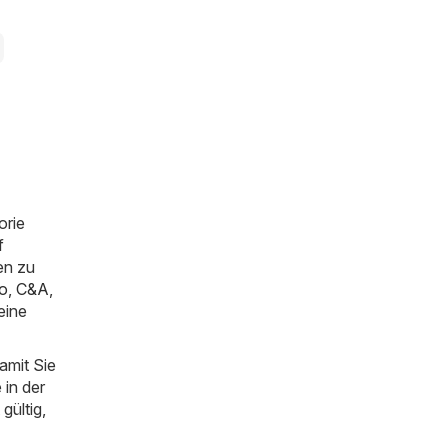
orie
f
en zu
o
,
C&A
,
eine
amit Sie
 in der
gültig,