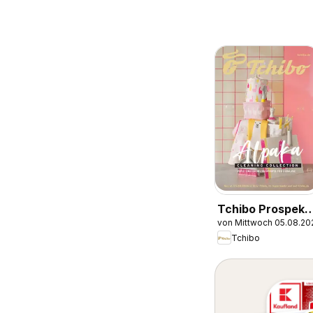
Tchibo Prospekt
von Mittwoch 05.08.20
Alpaka cleaning
Tchibo
collection