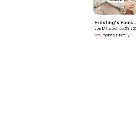
Ernsting's Family
von Mittwoch 05.08.20
Produktkatalog
Ernsting's family