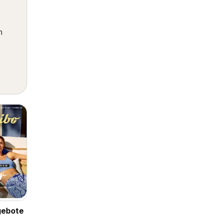
m
gebote