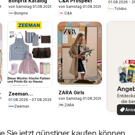
Bonprix Katalog
C&A Prospekt
01.08.2026 - 3
26
von Samstag 01.08.2026
von Samstag 01.08.2026
Tchibo
Bonprix
C&A
Ange
ZARA Girls
Zeeman
Entdeck
26
von Samstag 01.08.2026
01.08.2026 - 07.08.2026
Aktueller
die be
ZARA
Zeeman
Angeb
Prospekt
Ans
ie Sie jetzt günstiger kaufen können