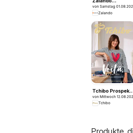
Zalando
von Samstag 01.08.20
Prospekt
Zalando
Tchibo Prospekt
von Mittwoch 12.08.20
Zeitlose Looks &
Tchibo
Kreative Helfer
Produkte, d