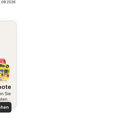
1.08.2026
bote
en Sie
sten
ote
ehen