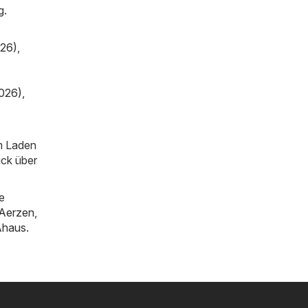
g.
026)
,
2026)
,
im Laden
ick über
e
Aerzen
,
Ahaus
.