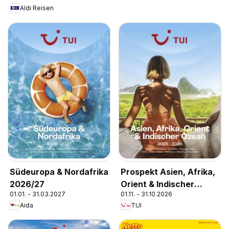
Aldi Reisen
Südeuropa & Nordafrika
Prospekt Asien, Afrika,
2026/27
Orient & Indischer
01.01. - 31.03.2027
01.11. - 31.10.2026
Ozean 2025/26
Aida
TUI