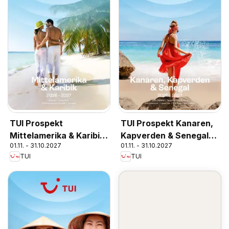
TUI Prospekt
TUI Prospekt Kanaren,
Mittelamerika & Karibik
Kapverden & Senegal
01.11. - 31.10.2027
01.11. - 31.10.2027
2026/27
2026/27
TUI
TUI