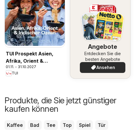
Angebote
TUI Prospekt Asien,
Entdecken Sie die
besten Angebote
Afrika, Orient &
01.11. - 31.10.2027
Ansehen
Indischer Ozean
TUI
2026/27
Produkte, die Sie jetzt günstiger
kaufen können
Kaffee
Bad
Tee
Top
Spiel
Tür