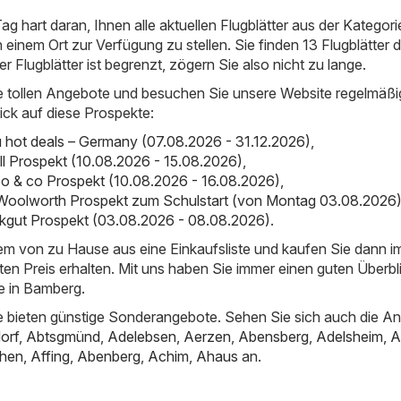
ag hart daran, Ihnen alle aktuellen Flugblätter aus der Kategori
inem Ort zur Verfügung zu stellen. Sie finden 13 Flugblätter d
der Flugblätter ist begrenzt, zögern Sie also nicht zu lange.
e tollen Angebote und besuchen Sie unsere Website regelmäßi
ick auf diese Prospekte:
hot deals – Germany (07.08.2026 - 31.12.2026)
,
ll Prospekt (10.08.2026 - 15.08.2026)
,
o & co Prospekt (10.08.2026 - 16.08.2026)
,
Woolworth Prospekt zum Schulstart (von Montag 03.08.2026
inkgut Prospekt (03.08.2026 - 08.08.2026)
.
uem von zu Hause aus eine Einkaufsliste und kaufen Sie dann 
ten Preis erhalten. Mit uns haben Sie immer einen guten Überbl
e in Bamberg.
 bieten günstige Sonderangebote. Sehen Sie sich auch die A
orf
,
Abtsgmünd
,
Adelebsen
,
Aerzen
,
Abensberg
,
Adelsheim
,
A
hen
,
Affing
,
Abenberg
,
Achim
,
Ahaus
an.