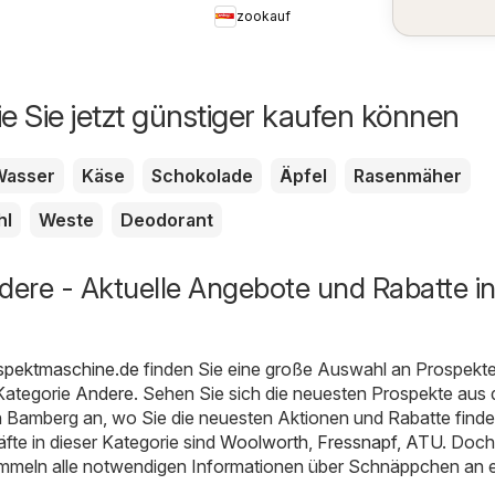
zookauf
ie Sie jetzt günstiger kaufen können
Wasser
Käse
Schokolade
Äpfel
Rasenmäher
hl
Weste
Deodorant
ere - Aktuelle Angebote und Rabatte i
spektmaschine.de
finden Sie eine große Auswahl an Prospekt
Kategorie
Andere
. Sehen Sie sich die neuesten Prospekte aus 
n Bamberg an, wo Sie die neuesten Aktionen und Rabatte finde
fte in dieser Kategorie sind
Woolworth
,
Fressnapf
,
ATU
. Doch
ammeln alle notwendigen Informationen über Schnäppchen an 