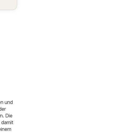
n
en und
der
n. Die
 damit
einem