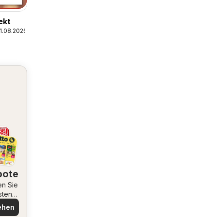
ekt
1.08.2026
bote
en Sie
sten
ote
ehen