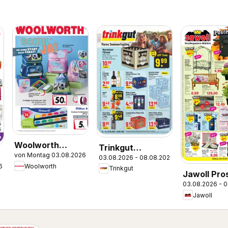
Woolworth
Trinkgut
von Montag 03.08.2026
Prospekt zum
03.08.2026 - 08.08.2026
Prospekt
Woolworth
6
Trinkgut
Schulstart
Jawoll Pro
03.08.2026 - 
Jawoll