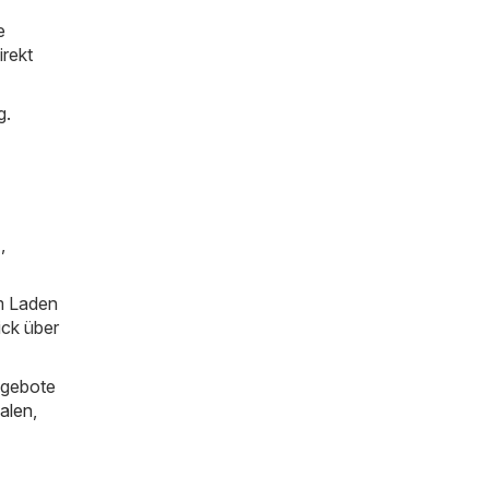
e
irekt
g.
)
,
im Laden
ick über
ngebote
alen
,