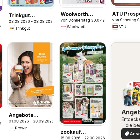
ATU Prosp
Woolworth
Trinkgut
von Samstag 0
von Donnerstag 30.07.2026
Prospekt
03.08.2026 - 08.08.2026
Prospekt
ATU
26
Woolworth
Trinkgut
Ange
Angebote
Entdeck
01.08.2026 - 30.09.2026
ProWIN
6
die be
Prowin
August/September
Angeb
zookauf
Ans
2026
15.08.2026 - 22.08.2026
Prospekt