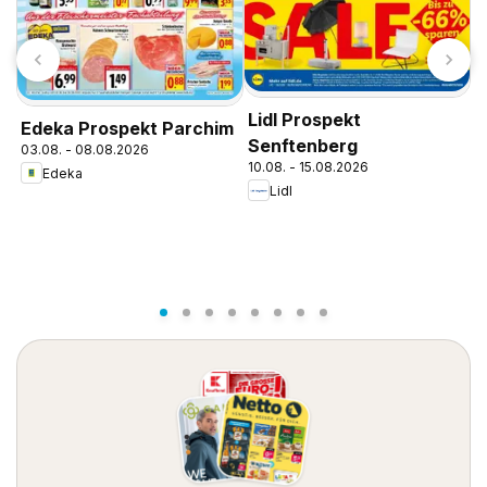
Lidl Prospekt
L
Edeka Prospekt Parchim
Senftenberg
S
03.08. - 08.08.2026
10.08. - 15.08.2026
0
Edeka
Lidl