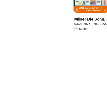
Müller Die Schul
03.08.2026 - 29.08.20
ruft
Müller