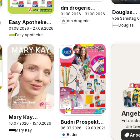
dm drogerie
Douglas
01.08.2026 - 31.08.2026
Prospekt
von Samstag 0
Angebote
dm drogerie
Easy Apotheke
6
Douglas
01.08.2026 - 27.08.2026
Prospekt
Easy Apotheke
Ange
Mary Kay
Entdeck
Budni Prospekt
16.07.2026 - 15.10.2026
Katalog
die be
06.07.2026 - 29.08.2026
Back to school
Mary Kay
Angeb
Ans
Budni