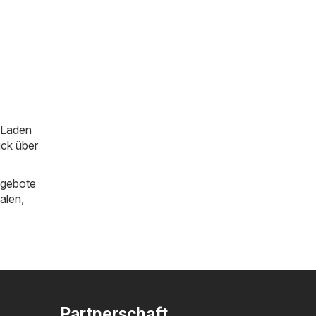
m Laden
ick über
ngebote
alen
,
Partnerschaft