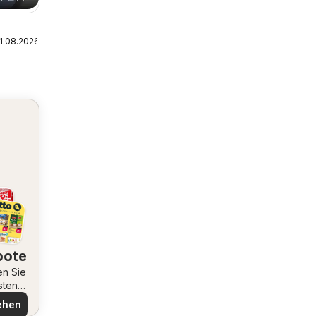
1.08.2026
bote
en Sie
sten
ote
ehen