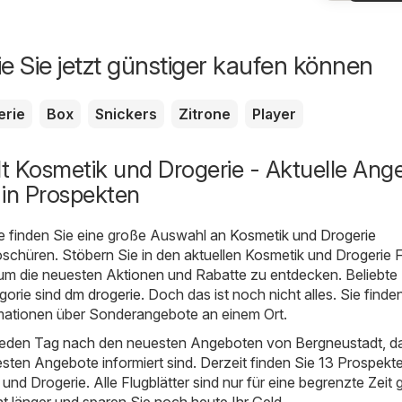
ie Sie jetzt günstiger kaufen können
erie
Box
Snickers
Zitrone
Player
t Kosmetik und Drogerie - Aktuelle Ang
 in Prospekten
e finden Sie eine große Auswahl an
Kosmetik und Drogerie
schüren. Stöbern Sie in den aktuellen Kosmetik und Drogerie F
um die neuesten Aktionen und Rabatte zu entdecken. Beliebte
gorie sind
dm drogerie
. Doch das ist noch nicht alles. Sie finden
ationen über Sonderangebote an einem Ort.
 jeden Tag nach den neuesten Angeboten von Bergneustadt, da
esten Angebote informiert sind. Derzeit finden Sie 13 Prospekte
nd Drogerie. Alle Flugblätter sind nur für eine begrenzte Zeit g
ht länger und sparen Sie noch heute Ihr Geld.