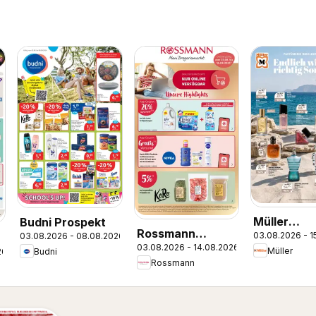
Müller
Budni Prospekt
Rossmann
03.08.2026 - 1
03.08.2026 - 08.08.2026
Parfümerie
03.08.2026 - 14.08.2026
Onlineprospekt
Müller
Budni
26
Highlights
Rossmann