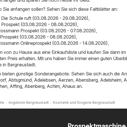
o Sie anfangen sollen? Sehen Sie sich diese Faltblätter an:
er Die Schule ruft (03.08.2026 - 29.08.2026)
,
er Prospekt (03.08.2026 - 08.08.2026)
,
ossmann Prospekt (03.08.2026 - 07.08.2026)
,
 Prospekt (03.08.2026 - 08.08.2026)
,
ossmann Onlineprospekt (03.08.2026 - 14.08.2026)
,
em von zu Hause aus eine Einkaufsliste und kaufen Sie dann i
ten Preis erhalten. Mit uns haben Sie immer einen guten Überbl
 in Bergneustadt.
 bieten günstige Sonderangebote. Sehen Sie sich auch die A
orf
,
Abtsgmünd
,
Adelebsen
,
Aerzen
,
Abensberg
,
Adelsheim
,
A
hen
,
Affing
,
Abenberg
,
Achim
,
Ahaus
an.
ite
Angebote Bergneustadt
Kosmetik und Drogerie Bergneustadt
Prospektmaschine