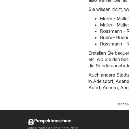
Sie wissen nicht, w
Müller - Müll
Müller - Müll
Rossmann - R
Budni - Budni
Rossmann - R
Erstellen Sie bequ
ein, wo Sie den bes
die Sonderangebote
Auch andere Städte
in
Adelsdorf
,
Adend
Adorf
,
Achern
,
Aac
Startse
Prospektmaschine
Alle Prospekte an einem Platz