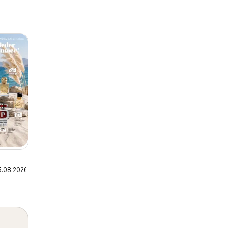
5.08.2026
-