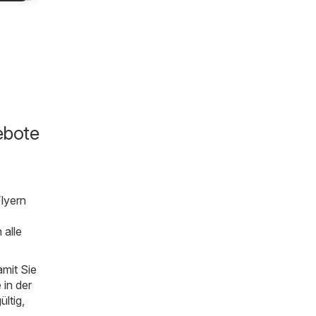
ebote
lyern
 alle
mit Sie
 in der
ültig,