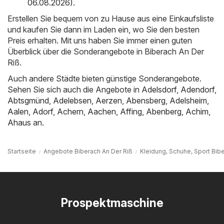
06.08.2026)
.
Erstellen Sie bequem von zu Hause aus eine Einkaufsliste
und kaufen Sie dann im Laden ein, wo Sie den besten
Preis erhalten. Mit uns haben Sie immer einen guten
Überblick über die Sonderangebote in Biberach An Der
Riß.
Auch andere Städte bieten günstige Sonderangebote.
Sehen Sie sich auch die Angebote in
Adelsdorf
,
Adendorf
,
Abtsgmünd
,
Adelebsen
,
Aerzen
,
Abensberg
,
Adelsheim
,
Aalen
,
Adorf
,
Achern
,
Aachen
,
Affing
,
Abenberg
,
Achim
,
Ahaus
an.
Startseite
Angebote Biberach An Der Riß
Kleidung, Schuhe, Sport Bib
Prospektmaschine