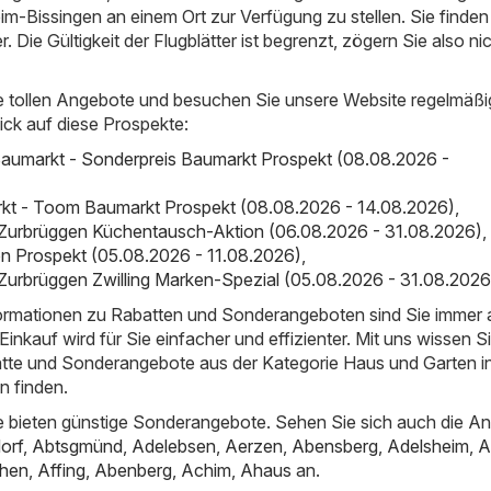
im-Bissingen an einem Ort zur Verfügung zu stellen. Sie finden
er. Die Gültigkeit der Flugblätter ist begrenzt, zögern Sie also ni
e tollen Angebote und besuchen Sie unsere Website regelmäßi
ick auf diese Prospekte:
aumarkt - Sonderpreis Baumarkt Prospekt (08.08.2026 -
t - Toom Baumarkt Prospekt (08.08.2026 - 14.08.2026)
,
 Zurbrüggen Küchentausch-Aktion (06.08.2026 - 31.08.2026)
,
on Prospekt (05.08.2026 - 11.08.2026)
,
Zurbrüggen Zwilling Marken-Spezial (05.08.2026 - 31.08.2026
nformationen zu Rabatten und Sonderangeboten sind Sie immer
inkauf wird für Sie einfacher und effizienter. Mit uns wissen S
atte und Sonderangebote aus der Kategorie Haus und Garten i
n finden.
 bieten günstige Sonderangebote. Sehen Sie sich auch die A
orf
,
Abtsgmünd
,
Adelebsen
,
Aerzen
,
Abensberg
,
Adelsheim
,
A
hen
,
Affing
,
Abenberg
,
Achim
,
Ahaus
an.