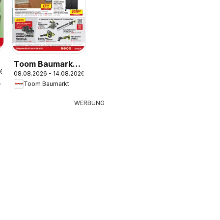
Toom Baumarkt
26
08.08.2026 - 14.08.2026
Prospekt
umarkt
Toom Baumarkt
WERBUNG