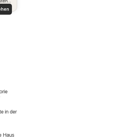
sten
ote
ehen
orie
f
e in der
ie Haus