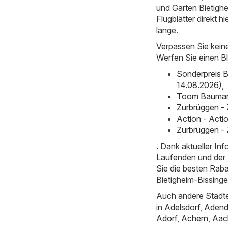
und Garten Bietighe
Flugblätter direkt hi
lange.
Verpassen Sie kein
Werfen Sie einen Bl
Sonderpreis B
14.08.2026)
,
Toom Baumark
Zurbrüggen -
Action - Acti
Zurbrüggen - 
. Dank aktueller I
Laufenden und der E
Sie die besten Rab
Bietigheim-Bissinge
Auch andere Städte
in
Adelsdorf
,
Adend
Adorf
,
Achern
,
Aac