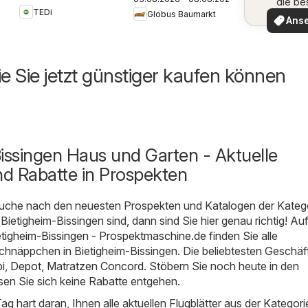
Prospekt
die be
TEDi
Angeb
Globus Baumarkt
Weinstadt-
Ans
Endersbach
ie Sie jetzt günstiger kaufen können
issingen Haus und Garten - Aktuelle
d Rabatte in Prospekten
uche nach den neuesten Prospekten und Katalogen der Kateg
Bietigheim-Bissingen sind, dann sind Sie hier genau richtig! Au
etigheim-Bissingen - Prospektmaschine.de
finden Sie alle
hnäppchen in Bietigheim-Bissingen. Die beliebtesten Geschäft
i
,
Depot
,
Matratzen Concord
. Stöbern Sie noch heute in den
sen Sie sich keine Rabatte entgehen.
Tag hart daran, Ihnen alle aktuellen Flugblätter aus der Kategor