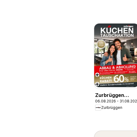
Zurbrüggen
06.08.2026 - 31.08.20
Küchentausch-
Zurbrüggen
Aktion