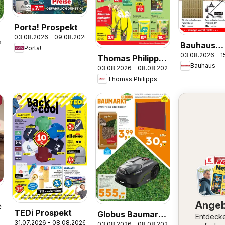
Porta! Prospekt
03.08.2026 - 09.08.2026
26
Bauhaus
Porta!
03.08.2026 - 1
Prospekt
Thomas Philipps
Bauhaus
03.08.2026 - 08.08.2026
Prospekt
Thomas Philipps
Ange
26
TEDi Prospekt
Globus Baumarkt
Entdeck
31.07.2026 - 08.08.2026
03.08.2026 - 08.08.2026