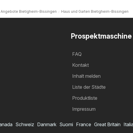
Angebote Bietigheim-Bissingen
Haus und Garten Bietigheim-Bissingen
Prospektmaschine
FAQ
Kontakt
Inhalt melden
Liste der Städte
Produktliste
Impressum
anada
Schweiz
Danmark
Suomi
France
Great Britain
Itali