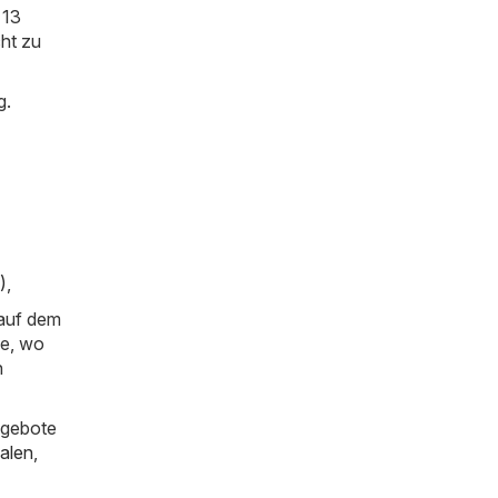
 13
cht zu
g.
)
,
 auf dem
ie, wo
n
ngebote
alen
,