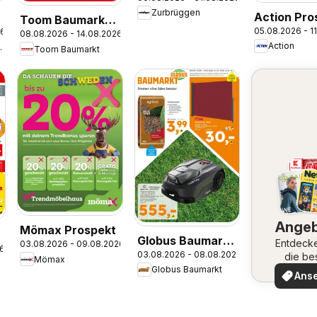
Küchentausch-
Zurbrüggen
Action Pro
Aktion
Toom Baumarkt
05.08.2026 - 1
26
08.08.2026 - 14.08.2026
Prospekt
Action
umarkt
Toom Baumarkt
Ange
Mömax Prospekt
Globus Baumarkt
Entdeck
03.08.2026 - 09.08.2026
26
03.08.2026 - 08.08.2026
Prospekt
die be
Mömax
Angeb
Globus Baumarkt
Ans