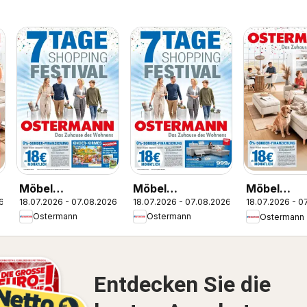
Möbel
Möbel
Möbel
18.07.2026 - 07.08.2026
18.07.2026 - 07.08.2026
6
18.07.2026 - 0
Ostermann: Neue
Ostermann: Neue
e
Ostermann
Ostermann
Ostermann
Ostermann
Möbel wirken
Möbel wirken
Möbel wirk
Wunder.
Wunder.
Wunder.
Entdecken Sie die