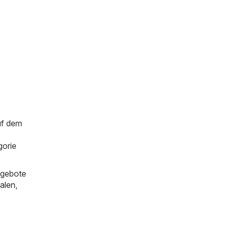
uf dem
gorie
ngebote
alen
,