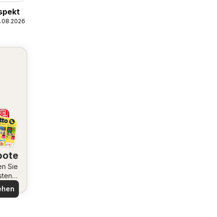
spekt
1.08.2026
bote
en Sie
sten
ote
ehen