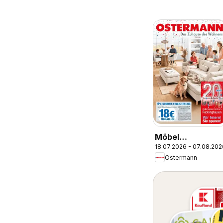
Möbel
18.07.2026 - 07.08.202
Ostermann: Neu
Ostermann
Möbel wirken
Wunder.