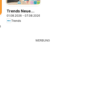
Trends Neue
01.08.2026 - 07.08.2026
Möbel wirken
Trends
Wunder
6
WERBUNG