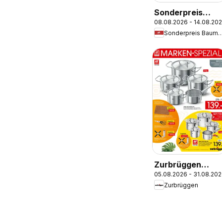
Sonderpreis
08.08.2026 - 14.08.20
Baumarkt
Sonderpreis Ba
Prospekt
Zurbrüggen
05.08.2026 - 31.08.20
Zwilling Marken-
Zurbrüggen
Spezial