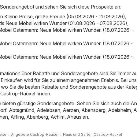
 Sonderangebot und sehen Sie sich diese Prospekte an:
on Kleine Preise, große Freude (05.08.2026 - 11.08.2026)
,
nds Neue Möbel wirken Wunder (01.08.2026 - 07.08.2026)
,
Möbel Ostermann: Neue Möbel wirken Wunder. (18.07.2026 -
Möbel Ostermann: Neue Möbel wirken Wunder. (18.07.2026 -
Möbel Ostermann: Neue Möbel wirken Wunder. (18.07.2026 -
ormationen über Rabatte und Sonderangebote sind Sie immer a
Einkaufen wird für Sie zu einem angenehmen Erlebnis. Bei uns
t, wo Sie die besten Rabatte und Sonderangebote aus der Kate
 Castrop-Rauxel finden.
 bieten günstige Sonderangebote. Sehen Sie sich auch die A
orf
,
Abtsgmünd
,
Adelebsen
,
Aerzen
,
Abensberg
,
Adelsheim
,
A
hen
,
Affing
,
Abenberg
,
Achim
,
Ahaus
an.
eite
Angebote Castrop-Rauxel
Haus und Garten Castrop-Rauxel