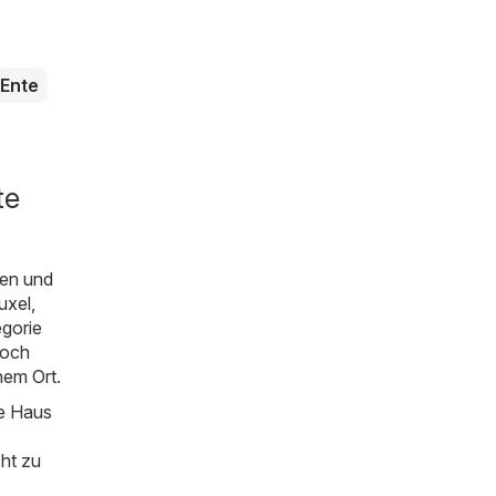
Ente
te
en und
uxel,
egorie
noch
nem Ort.
ie Haus
cht zu