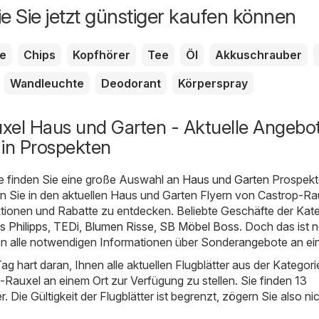
ie Sie jetzt günstiger kaufen können
te
Chips
Kopfhörer
Tee
Öl
Akkuschrauber
Wandleuchte
Deodorant
Körperspray
xel Haus und Garten - Aktuelle Angebo
 in Prospekten
e finden Sie eine große Auswahl an
Haus und Garten
Prospekt
n Sie in den aktuellen Haus und Garten Flyern von Castrop-Ra
tionen und Rabatte zu entdecken. Beliebte Geschäfte der Kat
 Philipps
,
TEDi
,
Blumen Risse
,
SB Möbel Boss
. Doch das ist 
nden alle notwendigen Informationen über Sonderangebote an ei
Tag hart daran, Ihnen alle aktuellen Flugblätter aus der Kategor
Rauxel an einem Ort zur Verfügung zu stellen. Sie finden 13
er. Die Gültigkeit der Flugblätter ist begrenzt, zögern Sie also ni