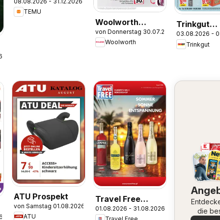
08.08.2026 - 31.12.2026
Germany
TEMU
Woolworth
Trinkgut
von Donnerstag 30.07.2026
Prospekt
03.08.2026 - 
Prospekt
Woolworth
Trinkgut
6
Ange
ATU Prospekt
Travel Free
Entdeck
von Samstag 01.08.2026
01.08.2026 - 31.08.2026
Angebote
die be
ATU
6
Travel Free