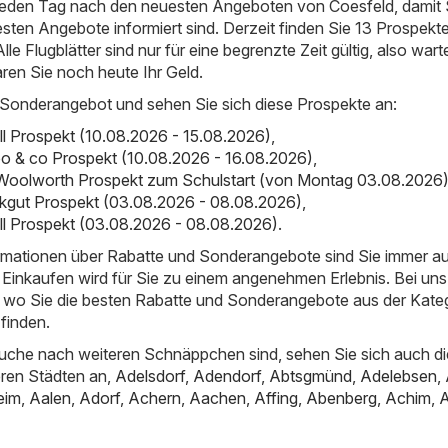
 jeden Tag nach den neuesten Angeboten von Coesfeld, damit 
esten Angebote informiert sind. Derzeit finden Sie 13 Prospekte
le Flugblätter sind nur für eine begrenzte Zeit gültig, also wart
aren Sie noch heute Ihr Geld.
 Sonderangebot und sehen Sie sich diese Prospekte an:
ll Prospekt (10.08.2026 - 15.08.2026)
,
o & co Prospekt (10.08.2026 - 16.08.2026)
,
Woolworth Prospekt zum Schulstart (von Montag 03.08.2026
inkgut Prospekt (03.08.2026 - 08.08.2026)
,
ll Prospekt (03.08.2026 - 08.08.2026)
.
ormationen über Rabatte und Sonderangebote sind Sie immer a
Einkaufen wird für Sie zu einem angenehmen Erlebnis. Bei uns
t, wo Sie die besten Rabatte und Sonderangebote aus der Kate
finden.
uche nach weiteren Schnäppchen sind, sehen Sie sich auch di
ren Städten an,
Adelsdorf
,
Adendorf
,
Abtsgmünd
,
Adelebsen
,
eim
,
Aalen
,
Adorf
,
Achern
,
Aachen
,
Affing
,
Abenberg
,
Achim
,