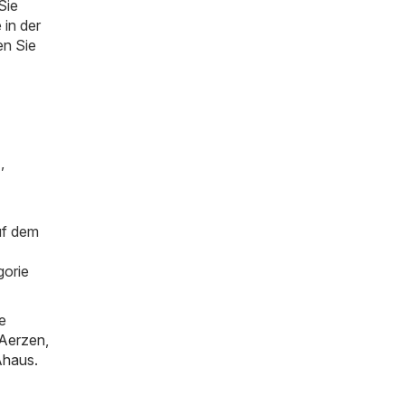
Sie
 in der
en Sie
)
,
uf dem
gorie
e
Aerzen
,
Ahaus
.