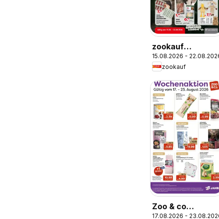
zookauf
15.08.2026 - 22.08.202
Prospekt
zookauf
Zoo & co
17.08.2026 - 23.08.202
Prospekt