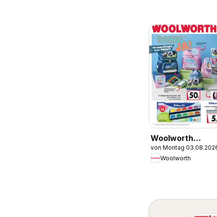
Woolworth
von Montag 03.08.202
Prospekt zum
Woolworth
Schulstart