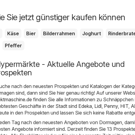
ie Sie jetzt günstiger kaufen können
Käse
Bier
Bilderrahmen
Joghurt
Rinderbrat
Pfeffer
permärkte - Aktuelle Angebote und
rospekten
uche nach den neuesten Prospekten und Katalogen der Kateg
agen sind, dann sind Sie hier genau richtig! Auf unserer Webs
ktmaschine.de
finden Sie alle Informationen zu Schnäppchen 
ebtesten Geschäfte in der Stadt sind
Edeka
,
Lidl
,
Penny
,
HIT
,
A
eute in den Prospekten und lassen Sie sich keine Rabatte entg
 jeden Tag nach den neuesten Angeboten von Dormagen, damit
esten Angebote informiert sind. Derzeit finden Sie 13 Prospekte