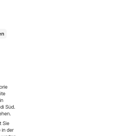
en
orie
ite
in
ldi Süd
.
ehen.
 Sie
 in der