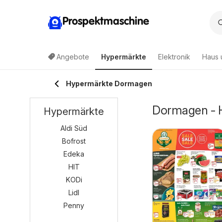
Prospektmaschine
Angebote
Hypermärkte
Elektronik
Haus 
Hypermärkte Dormagen
Dormagen - H
Hypermärkte
Aldi Süd
Bofrost
Edeka
HIT
KODi
Lidl
Penny