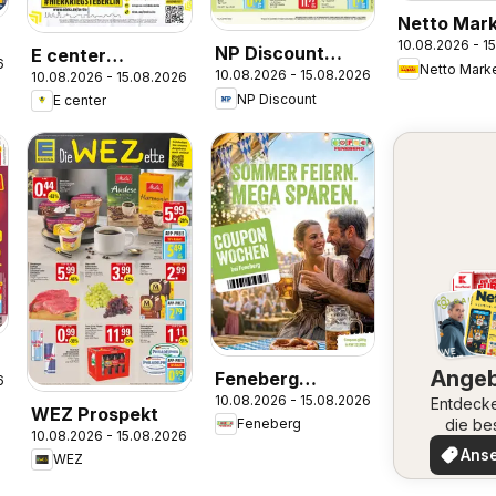
Netto Mar
10.08.2026 - 1
Discount
NP Discount
E center
6
Prospekt
10.08.2026 - 15.08.2026
10.08.2026 - 15.08.2026
Prospekt
Prospekt
NP Discount
E center
Ange
Feneberg
6
10.08.2026 - 15.08.2026
Angebote
Entdeck
WEZ Prospekt
die be
Feneberg
10.08.2026 - 15.08.2026
Angeb
Ans
WEZ