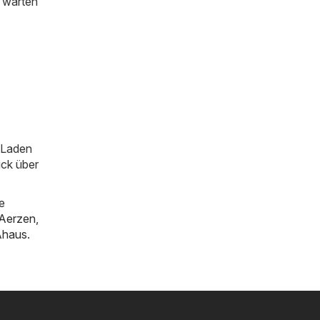
o warten
m Laden
ick über
e
Aerzen
,
Ahaus
.