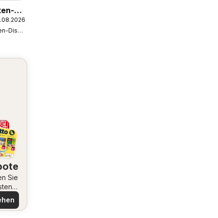
ken-
5.08.2026
Netto Marken-Discount
bote
en Sie
sten
ote
ehen