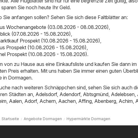
e. Alle Flugblätter sind nur für eine begrenzte Zeit gültig, als
d sparen Sie noch heute Ihr Geld.
o Sie anfangen sollen? Sehen Sie sich diese Faltblätter an:
bus Wochenangebote (03.08.2026 - 08.08.2026)
,
sblick (07.08.2026 - 15.08.2026)
,
arktkauf Prospekt (10.08.2026 - 15.08.2026)
,
us Prospekt (10.08.2026 - 15.08.2026)
,
el Prospekt (10.08.2026 - 15.08.2026)
.
em von zu Hause aus eine Einkaufsliste und kaufen Sie dann i
ten Preis erhalten. Mit uns haben Sie immer einen guten Überbl
e in Dormagen.
uche nach weiteren Schnäppchen sind, sehen Sie sich auch di
ren Städten an,
Adelsdorf
,
Adendorf
,
Abtsgmünd
,
Adelebsen
,
eim
,
Aalen
,
Adorf
,
Achern
,
Aachen
,
Affing
,
Abenberg
,
Achim
,
Startseite
Angebote Dormagen
Hypermärkte Dormagen