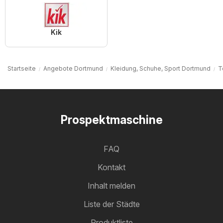
Kik
Startseite
Angebote Dortmund
Kleidung, Schuhe, Sport Dortmund
T
Prospektmaschine
FAQ
Kontakt
Inhalt melden
Liste der Städte
Produktliste