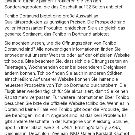
Einkäufe effektiv planen. Profitieren Sie von den
Sonderangeboten, die das Geschäft auf 32 Seiten anbietet.
Tchibo Dortmund bietet eine große Auswahl an
Qualitätsprodukten zu günstigen Preisen. Die Prospekte sind
voller interessanter Produkte, entdecken Sie also gleich das
gesamte Sortiment, das Tchibo in Dortmund anbietet.
Sie möchten wissen, wie die Öffnungszeiten von Tchibo
Dortmund sind? Alle notwendigen Informationen finden Sie
entweder auf unserer Website oder auf der offiziellen Website
tchibo.de
. Bitte beachten Sie, dass sich die Öffnungszeiten an
Feiertagen, Wochenenden oder bei besonderen Ereignissen
ändern können. Tchibo finden Sie auch in anderen Städten,
einschließlich: Auf unserer Website können Sie immer die
neuesten Prospekte von Tchibo Dortmund durchstöbern. Die
Flugblätter werden täglich für Sie aktualisiert, damit Sie keinen
Rabatt mehr verpassen. Für weitere Informationen über Tchibo
besuchen Sie bitte die offizielle Website
tchibo.de
. Wenn es in
Dortmund keine Filiale von Tchibo gibt oder die Produkte, die
Sie benötigen, nicht im Angebot sind, ist das kein Problem. Es
gibt andere Geschäfte in der Kategorie von
Kleidung, Schuhe,
Sport
in Ihrer Stadt, wie z. B.
ONLY
,
Ernsting's family
,
ZARA
,
Deichmann
,
Decathlon
,
Zeeman
,
NKD
,
Galeria Karstadt Kaufhof
,