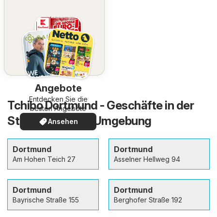
Angebote
Entdecken Sie die
Tchibo Dortmund - Geschäfte in der
besten Angebote
Stadt und in der Umgebung
Ansehen
Dortmund
Dortmund
Am Hohen Teich 27
Asselner Hellweg 94
Dortmund
Dortmund
Bayrische Straße 155
Berghofer Straße 192