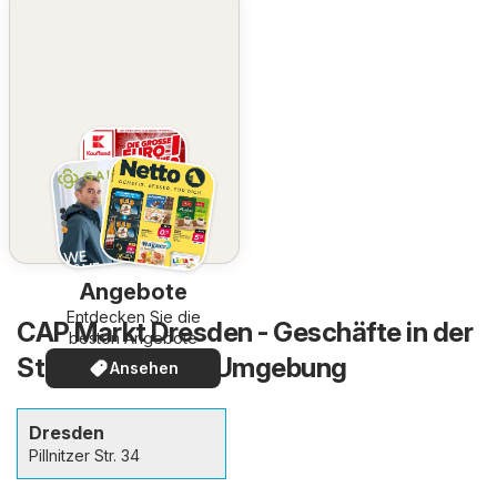
Angebote
Entdecken Sie die
CAP Markt Dresden - Geschäfte in der
besten Angebote
Stadt und in der Umgebung
Ansehen
Dresden
Pillnitzer Str. 34