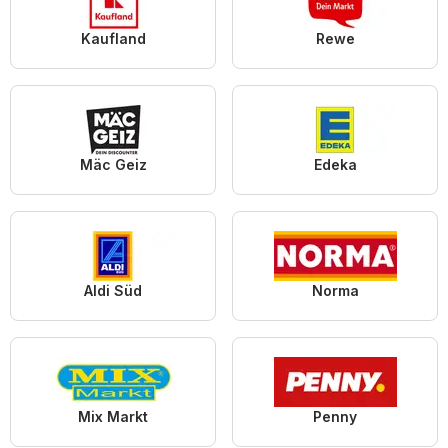
Kaufland
Rewe
Mäc Geiz
Edeka
Aldi Süd
Norma
Mix Markt
Penny