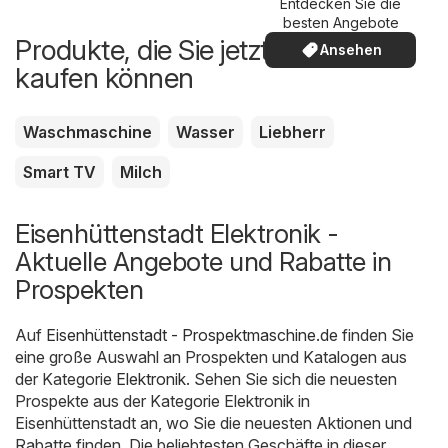
Entdecken Sie die
besten Angebote
Produkte, die Sie jetzt günstiger
Ansehen
kaufen können
Waschmaschine
Wasser
Liebherr
Smart TV
Milch
Eisenhüttenstadt Elektronik -
Aktuelle Angebote und Rabatte in
Prospekten
Auf
Eisenhüttenstadt - Prospektmaschine.de
finden Sie
eine große Auswahl an Prospekten und Katalogen aus
der Kategorie
Elektronik
. Sehen Sie sich die neuesten
Prospekte aus der Kategorie Elektronik in
Eisenhüttenstadt an, wo Sie die neuesten Aktionen und
Rabatte finden. Die beliebtesten Geschäfte in dieser