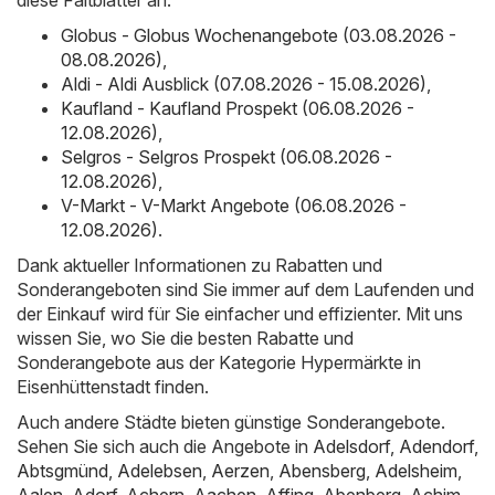
Globus - Globus Wochenangebote (03.08.2026 -
08.08.2026)
,
Aldi - Aldi Ausblick (07.08.2026 - 15.08.2026)
,
Kaufland - Kaufland Prospekt (06.08.2026 -
12.08.2026)
,
Selgros - Selgros Prospekt (06.08.2026 -
12.08.2026)
,
V-Markt - V-Markt Angebote (06.08.2026 -
12.08.2026)
.
Dank aktueller Informationen zu Rabatten und
Sonderangeboten sind Sie immer auf dem Laufenden und
der Einkauf wird für Sie einfacher und effizienter. Mit uns
wissen Sie, wo Sie die besten Rabatte und
Sonderangebote aus der Kategorie Hypermärkte in
Eisenhüttenstadt finden.
Auch andere Städte bieten günstige Sonderangebote.
Sehen Sie sich auch die Angebote in
Adelsdorf
,
Adendorf
,
Abtsgmünd
,
Adelebsen
,
Aerzen
,
Abensberg
,
Adelsheim
,
Aalen
,
Adorf
,
Achern
,
Aachen
,
Affing
,
Abenberg
,
Achim
,