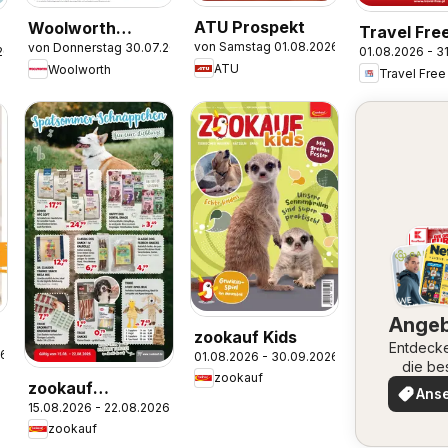
ATU Prospekt
Woolworth
Travel Fre
von Samstag 01.08.2026
von Donnerstag 30.07.2026
Prospekt
26
01.08.2026 - 3
Angebote
ATU
Woolworth
Travel Free
Ange
zookauf Kids
Entdeck
26
01.08.2026 - 30.09.2026
die be
zookauf
er
Angeb
zookauf
Ans
15.08.2026 - 22.08.2026
Prospekt
zookauf