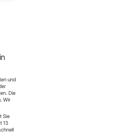
in
ten und
der
den. Die
. Wir
t Sie
t 13
schnell