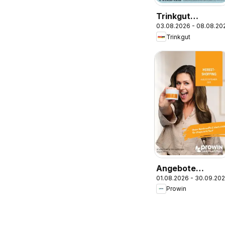
Trinkgut
03.08.2026 - 08.08.20
Prospekt
Trinkgut
Angebote
01.08.2026 - 30.09.20
ProWIN
Prowin
August/Septemb
2026