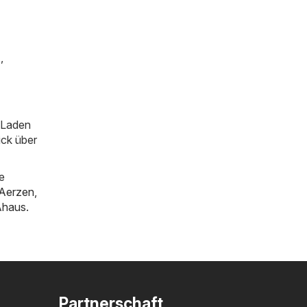
)
,
m Laden
ick über
e
Aerzen
,
Ahaus
.
Partnerschaft