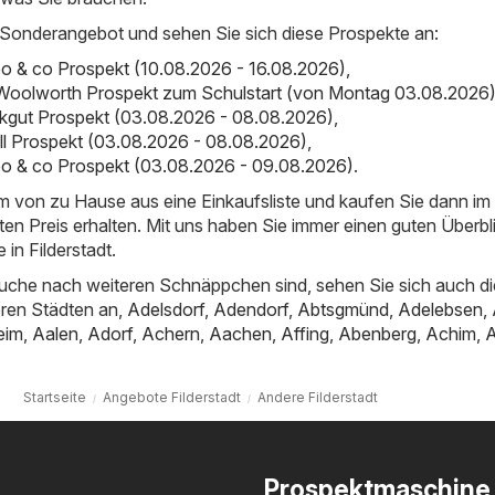
 Sonderangebot und sehen Sie sich diese Prospekte an:
o & co Prospekt (10.08.2026 - 16.08.2026)
,
Woolworth Prospekt zum Schulstart (von Montag 03.08.2026
inkgut Prospekt (03.08.2026 - 08.08.2026)
,
ll Prospekt (03.08.2026 - 08.08.2026)
,
oo & co Prospekt (03.08.2026 - 09.08.2026)
.
em von zu Hause aus eine Einkaufsliste und kaufen Sie dann i
ten Preis erhalten. Mit uns haben Sie immer einen guten Überbl
in Filderstadt.
uche nach weiteren Schnäppchen sind, sehen Sie sich auch di
ren Städten an,
Adelsdorf
,
Adendorf
,
Abtsgmünd
,
Adelebsen
,
eim
,
Aalen
,
Adorf
,
Achern
,
Aachen
,
Affing
,
Abenberg
,
Achim
,
Startseite
Angebote Filderstadt
Andere Filderstadt
Prospektmaschine