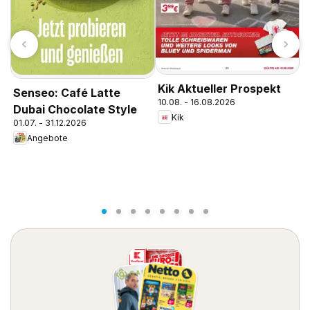
Kik Aktueller Prospekt
Senseo: Café Latte
10.08. - 16.08.2026
Dubai Chocolate Style
Kik
01.07. - 31.12.2026
A
Angebote
g
0