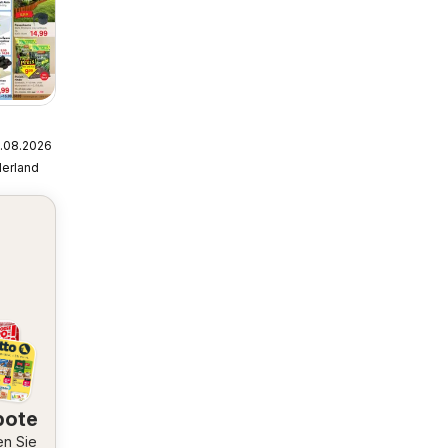
5.08.2026
d
erland
bote
en Sie