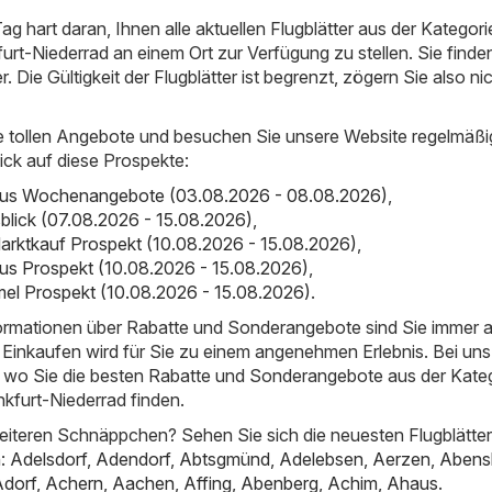
ag hart daran, Ihnen alle aktuellen Flugblätter aus der Kategori
rt-Niederrad an einem Ort zur Verfügung zu stellen. Sie finde
er. Die Gültigkeit der Flugblätter ist begrenzt, zögern Sie also ni
e tollen Angebote und besuchen Sie unsere Website regelmäßi
ick auf diese Prospekte:
bus Wochenangebote (03.08.2026 - 08.08.2026)
,
sblick (07.08.2026 - 15.08.2026)
,
arktkauf Prospekt (10.08.2026 - 15.08.2026)
,
us Prospekt (10.08.2026 - 15.08.2026)
,
el Prospekt (10.08.2026 - 15.08.2026)
.
nformationen über Rabatte und Sonderangebote sind Sie immer 
Einkaufen wird für Sie zu einem angenehmen Erlebnis. Bei uns
t, wo Sie die besten Rabatte und Sonderangebote aus der Kate
kfurt-Niederrad finden.
iteren Schnäppchen? Sehen Sie sich die neuesten Flugblätter
n:
Adelsdorf
,
Adendorf
,
Abtsgmünd
,
Adelebsen
,
Aerzen
,
Abens
Adorf
,
Achern
,
Aachen
,
Affing
,
Abenberg
,
Achim
,
Ahaus
.