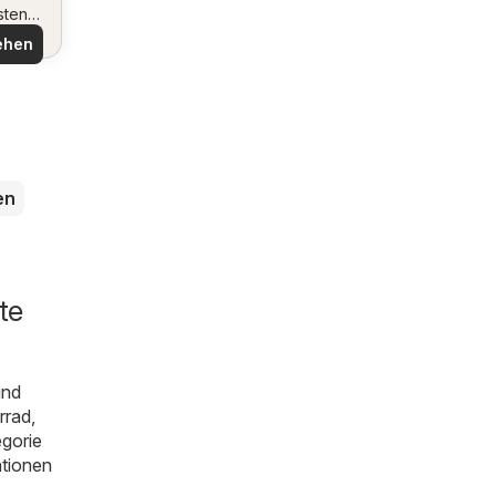
sten
ote
ehen
en
te
und
rrad,
egorie
ationen