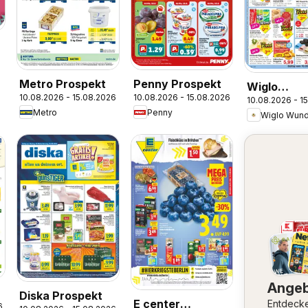
Metro Prospekt
Penny Prospekt
Wiglo
10.08.2026 - 15.08.2026
10.08.2026 - 15.08.2026
10.08.2026 - 1
Wunderlan
Metro
Penny
Wiglo Wund
Prospekt
Ange
Diska Prospekt
E center
Entdeck
6