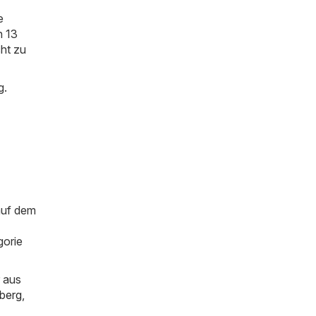
e
n 13
cht zu
g.
auf dem
gorie
 aus
berg
,