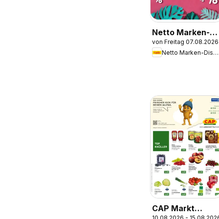
Netto Marken-
von Freitag 07.08.2026
Discount
Netto Marken-Discount
Produktkatalog -
Summer Sale
CAP Markt
10.08.2026 - 15.08.202