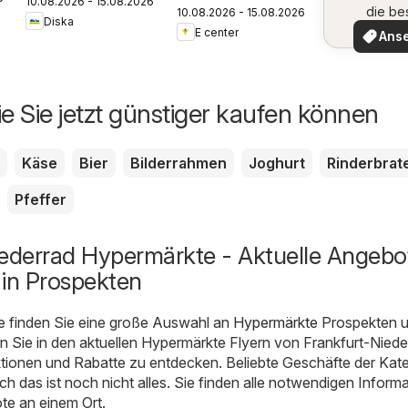
10.08.2026 - 15.08.2026
die be
10.08.2026 - 15.08.2026
Prospekt
Diska
Angeb
E center
Ans
ie Sie jetzt günstiger kaufen können
Käse
Bier
Bilderrahmen
Joghurt
Rinderbrat
Pfeffer
iederrad Hypermärkte - Aktuelle Angebo
 in Prospekten
e finden Sie eine große Auswahl an
Hypermärkte
Prospekten 
 Sie in den aktuellen Hypermärkte Flyern von Frankfurt-Niede
tionen und Rabatte zu entdecken. Beliebte Geschäfte der Kat
ch das ist noch nicht alles. Sie finden alle notwendigen Inform
e an einem Ort.