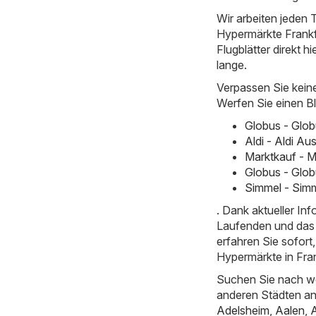
Wir arbeiten jeden T
Hypermärkte Frankfu
Flugblätter direkt hi
lange.
Verpassen Sie kein
Werfen Sie einen Bl
Globus - Glo
Aldi - Aldi Au
Marktkauf - M
Globus - Glob
Simmel - Simm
. Dank aktueller I
Laufenden und das 
erfahren Sie sofor
Hypermärkte in Fran
Suchen Sie nach we
anderen Städten a
Adelsheim
,
Aalen
,