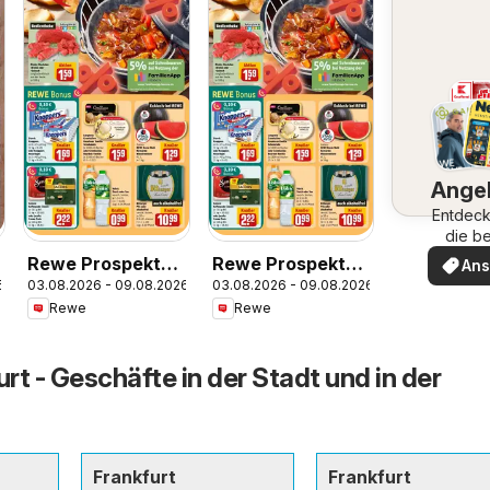
Ange
Entdeck
die b
Ange
Rewe Prospekt
Rewe Prospekt
An
6
03.08.2026 - 09.08.2026
03.08.2026 - 09.08.2026
Frankfurt /
Rüsselsheim
Rewe
Rewe
Sachsenhausen
rt - Geschäfte in der Stadt und in der
Frankfurt
Frankfurt