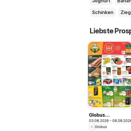
Joghurt
Bana
Schinken
Zie
Liebste Pros
Globus
03.08.2026 - 08.08.202
Wochenangebote
Globus