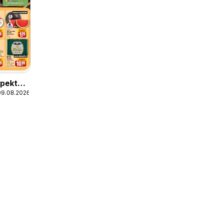
pekt
09.08.2026
/
kheim