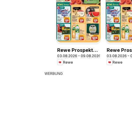
Rewe Prospekt
Rewe Pros
03.08.2026 - 09.08.2026
03.08.2026 - 
Seeheim-
Frankfurt 
Rewe
Rewe
Jugenheim
Bergen-En
WERBUNG