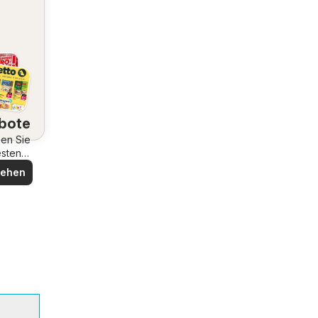
bote
en Sie
esten
bote
sehen