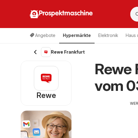
Prospektmaschine
Angebote
Hypermärkte
Elektronik
Haus 
Rewe Frankfurt
Rewe F
vom 0
Rewe
WE