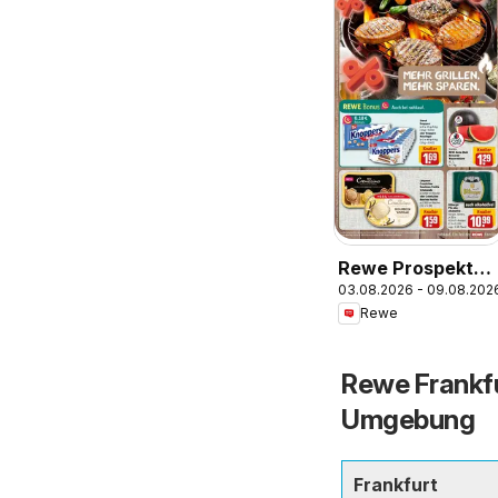
Rewe Prospekt
03.08.2026 - 09.08.202
Frankfurt /
Rewe
Heddernheim
Rewe Frankfu
Umgebung
Frankfurt