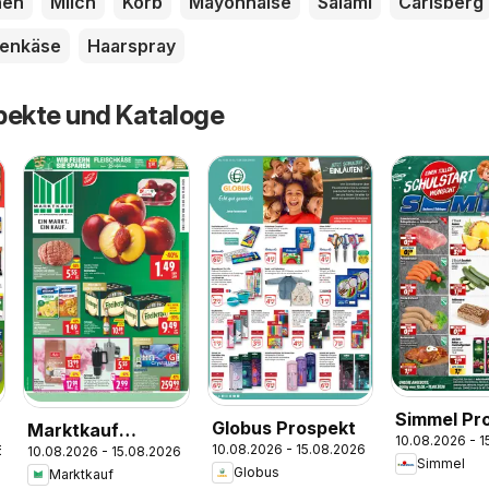
nen
Milch
Korb
Mayonnaise
Salami
Carlsberg
genkäse
Haarspray
pekte und Kataloge
Simmel Pr
Globus Prospekt
Marktkauf
10.08.2026 - 
10.08.2026 - 15.08.2026
6
10.08.2026 - 15.08.2026
Prospekt
Simmel
Globus
Marktkauf