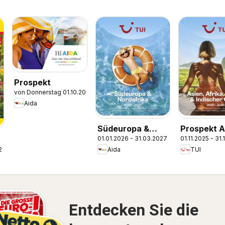
Prospekt
von Donnerstag 01.10.2026
Aida
Südeuropa &
Prospekt A
01.01.2026 - 31.03.2027
01.11.2025 - 31
Nordafrika
Afrika, Ori
Aida
TUI
.2026
2026/27
Indischer 
2025/26
Entdecken Sie die