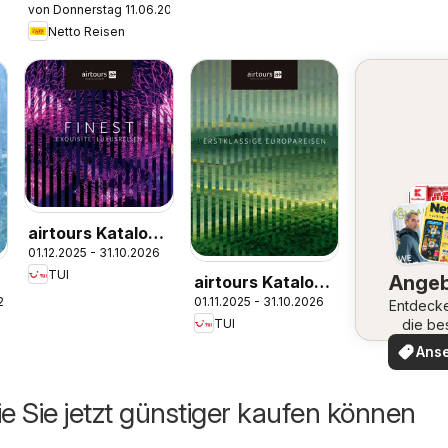
von Donnerstag 11.06.2026
Kreuzfahrten
Netto Reisen
airtours Katalog
01.12.2025 - 31.10.2026
Finest 2025/26
TUI
Ange
airtours Katalog
26
01.11.2025 - 31.10.2026
Europareisen
Entdeck
die be
TUI
2025/26
Angeb
Ans
ie Sie jetzt günstiger kaufen können