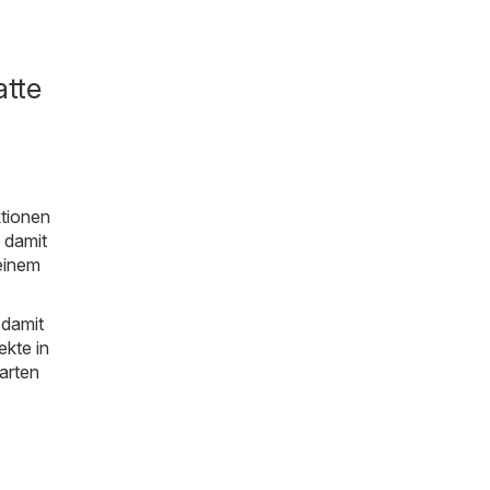
atte
ktionen
 damit
einem
 damit
ekte in
warten