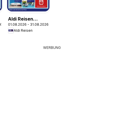
Aldi Reisen
26
01.08.2026 - 31.08.2026
Reisemagazin
Aldi Reisen
WERBUNG