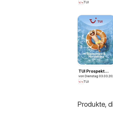
TUI
TUI Prospekt
von Dienstag 03.03.20
Südeuropa &
TUI
Nordafrika
2026/27
Produkte, d