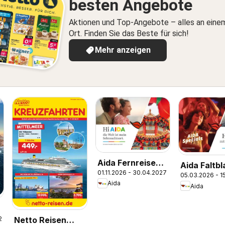
besten Angebote
Aktionen und Top-Angebote – alles an eine
Ort. Finden Sie das Beste für sich!
Mehr anzeigen
Aida Fernreisen
Aida Faltbl
01.11.2026 - 30.04.2027
Winter
05.03.2026 - 15
Specials 2
Aida
2026/2027
Aida
26
Netto Reisen