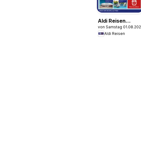
Aldi Reisen
von Samstag 01.08.20
Prospekt
Aldi Reisen