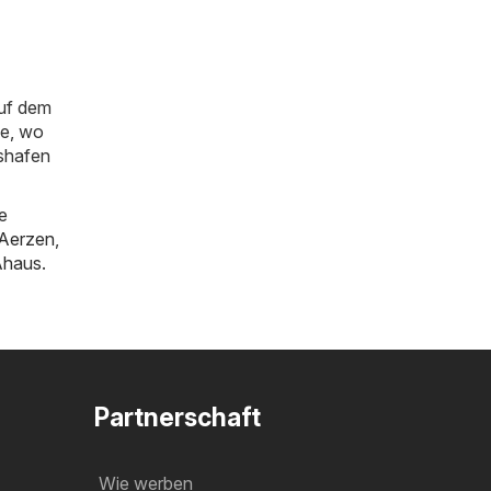
auf dem
ie, wo
hshafen
e
Aerzen
,
Ahaus
.
Partnerschaft
Wie werben