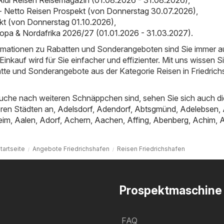
 Aldi Reisen Reisemagazin (01.08.2026 - 31.08.2026)
,
- Netto Reisen Prospekt (von Donnerstag 30.07.2026)
,
kt (von Donnerstag 01.10.2026)
,
opa & Nordafrika 2026/27 (01.01.2026 - 31.03.2027)
.
ormationen zu Rabatten und Sonderangeboten sind Sie immer 
inkauf wird für Sie einfacher und effizienter. Mit uns wissen S
atte und Sonderangebote aus der Kategorie Reisen in Friedric
uche nach weiteren Schnäppchen sind, sehen Sie sich auch di
ren Städten an,
Adelsdorf
,
Adendorf
,
Abtsgmünd
,
Adelebsen
,
eim
,
Aalen
,
Adorf
,
Achern
,
Aachen
,
Affing
,
Abenberg
,
Achim
,
tartseite
Angebote Friedrichshafen
Reisen Friedrichshafen
Prospektmaschine
FAQ