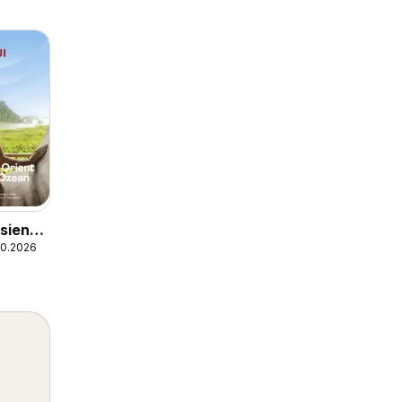
sien,
.10.2026
ent &
Ozean