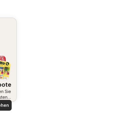
bote
en Sie
sten
ote
ehen