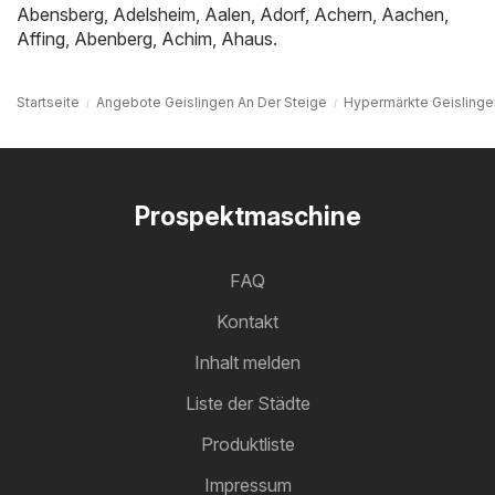
Abensberg
,
Adelsheim
,
Aalen
,
Adorf
,
Achern
,
Aachen
,
Affing
,
Abenberg
,
Achim
,
Ahaus
.
Startseite
Angebote Geislingen An Der Steige
Hypermärkte Geislinge
Prospektmaschine
FAQ
Kontakt
Inhalt melden
Liste der Städte
Produktliste
Impressum