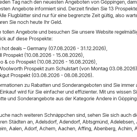
 jeden Tag nach den neuesten Angeboten von Göppingen, dami
esten Angebote informiert sind. Derzeit finden Sie 13 Prospekte
le Flugblätter sind nur für eine begrenzte Zeit gültig, also wart
aren Sie noch heute Ihr Geld.
e tollen Angebote und besuchen Sie unsere Website regelmäßi
ick auf diese Prospekte:
hot deals – Germany (07.08.2026 - 31.12.2026)
,
ll Prospekt (10.08.2026 - 15.08.2026)
,
o & co Prospekt (10.08.2026 - 16.08.2026)
,
Woolworth Prospekt zum Schulstart (von Montag 03.08.2026
inkgut Prospekt (03.08.2026 - 08.08.2026)
.
nformationen zu Rabatten und Sonderangeboten sind Sie immer
inkauf wird für Sie einfacher und effizienter. Mit uns wissen S
atte und Sonderangebote aus der Kategorie Andere in Göppin
uche nach weiteren Schnäppchen sind, sehen Sie sich auch di
ren Städten an,
Adelsdorf
,
Adendorf
,
Abtsgmünd
,
Adelebsen
,
eim
,
Aalen
,
Adorf
,
Achern
,
Aachen
,
Affing
,
Abenberg
,
Achim
,