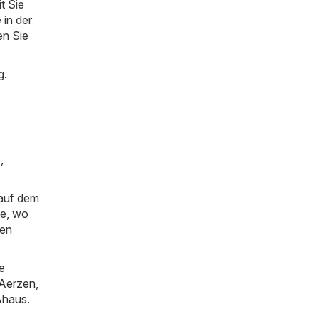
t Sie
 in der
en Sie
g.
)
,
 auf dem
ie, wo
gen
e
Aerzen
,
Ahaus
.