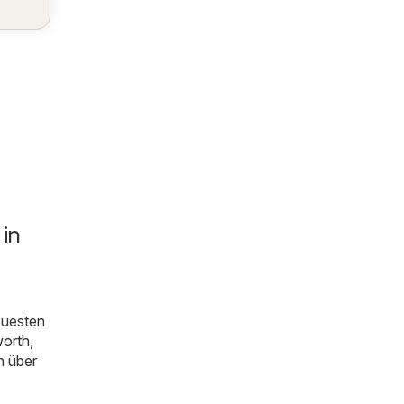
in
euesten
orth
,
n über