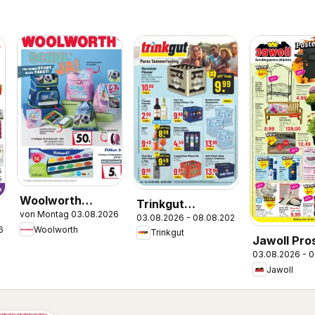
Woolworth
Trinkgut
von Montag 03.08.2026
Prospekt zum
03.08.2026 - 08.08.2026
Prospekt
Woolworth
6
Trinkgut
Schulstart
Jawoll Pro
03.08.2026 - 
Jawoll