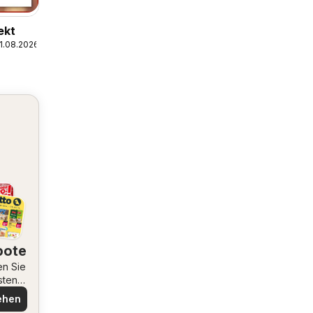
ekt
1.08.2026
bote
en Sie
sten
ote
ehen