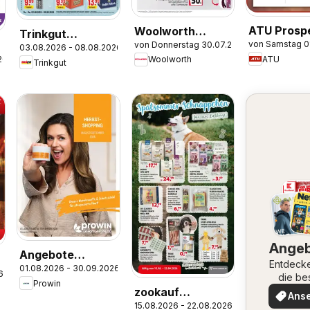
ATU Prosp
Woolworth
Trinkgut
von Samstag 0
von Donnerstag 30.07.2026
Prospekt
03.08.2026 - 08.08.2026
Prospekt
ATU
26
Woolworth
Trinkgut
Ange
Angebote
Entdeck
01.08.2026 - 30.09.2026
ProWIN
6
die be
Prowin
August/September
Angeb
zookauf
Ans
2026
15.08.2026 - 22.08.2026
Prospekt