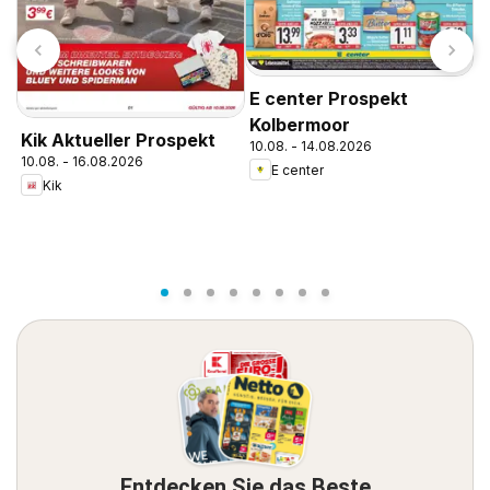
E center Prospekt
E
Kolbermoor
U
Kik Aktueller Prospekt
10.08. - 14.08.2026
1
10.08. - 16.08.2026
E center
Kik
Entdecken Sie das Beste