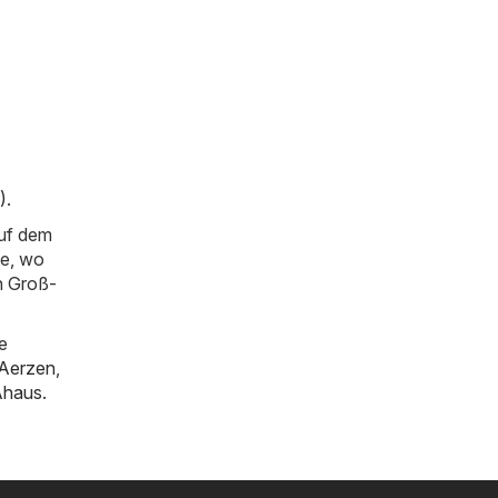
)
.
auf dem
ie, wo
n Groß-
e
Aerzen
,
Ahaus
.