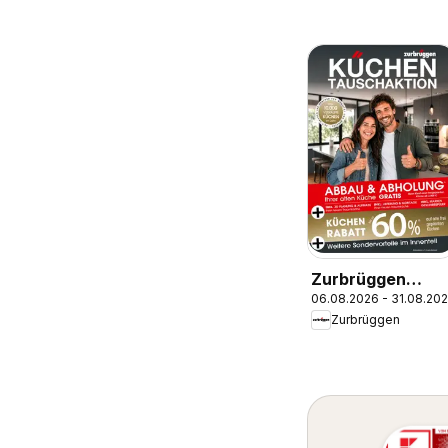
Zurbrüggen
06.08.2026 - 31.08.20
Küchentausch-
Zurbrüggen
Aktion