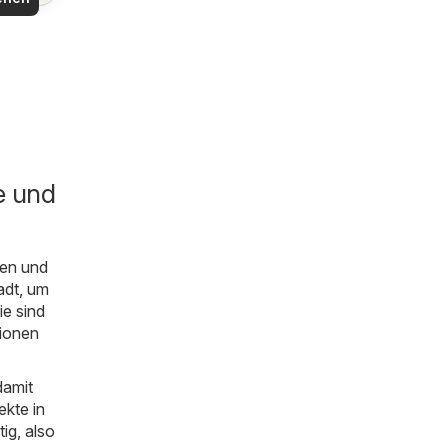
e und
en und
adt, um
ie sind
tionen
damit
ekte in
ig, also