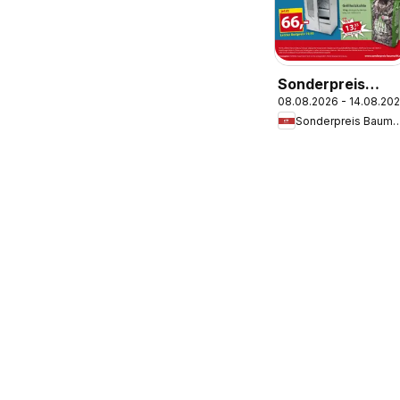
Sonderpreis
08.08.2026 - 14.08.20
Baumarkt
Sonderpreis Ba
Prospekt