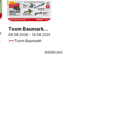
Toom Baumarkt
26
08.08.2026 - 14.08.2026
Prospekt
umarkt
Toom Baumarkt
WERBUNG