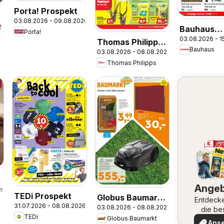
Porta! Prospekt
03.08.2026 - 09.08.2026
26
Bauhaus
Porta!
03.08.2026 - 1
Prospekt
Thomas Philipps
Bauhaus
03.08.2026 - 08.08.2026
Prospekt
Thomas Philipps
Ange
26
TEDi Prospekt
Globus Baumarkt
Entdeck
31.07.2026 - 08.08.2026
03.08.2026 - 08.08.2026
Prospekt
die be
TEDi
Angeb
Globus Baumarkt
Dietzenbach
Ans