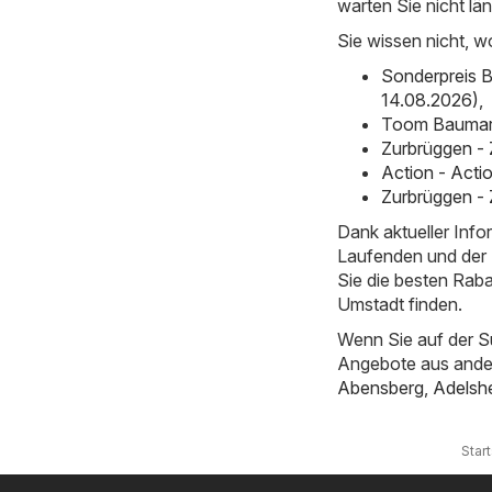
warten Sie nicht lä
Sie wissen nicht, w
Sonderpreis B
14.08.2026)
,
Toom Baumark
Zurbrüggen -
Action - Acti
Zurbrüggen - 
Dank aktueller Inf
Laufenden und der E
Sie die besten Rab
Umstadt finden.
Wenn Sie auf der S
Angebote aus ande
Abensberg
,
Adelsh
Star