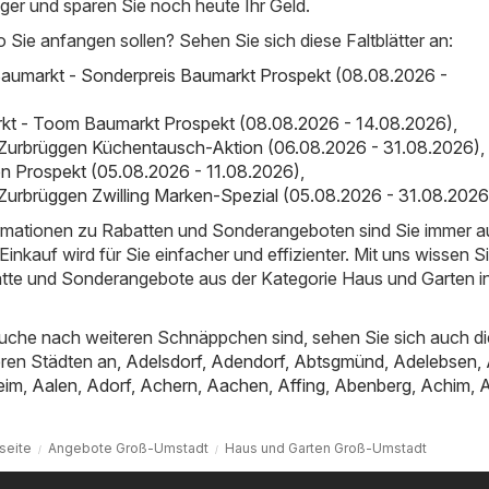
nger und sparen Sie noch heute Ihr Geld.
o Sie anfangen sollen? Sehen Sie sich diese Faltblätter an:
aumarkt - Sonderpreis Baumarkt Prospekt (08.08.2026 -
t - Toom Baumarkt Prospekt (08.08.2026 - 14.08.2026)
,
 Zurbrüggen Küchentausch-Aktion (06.08.2026 - 31.08.2026)
,
on Prospekt (05.08.2026 - 11.08.2026)
,
Zurbrüggen Zwilling Marken-Spezial (05.08.2026 - 31.08.2026
ormationen zu Rabatten und Sonderangeboten sind Sie immer 
inkauf wird für Sie einfacher und effizienter. Mit uns wissen S
atte und Sonderangebote aus der Kategorie Haus und Garten i
uche nach weiteren Schnäppchen sind, sehen Sie sich auch di
ren Städten an,
Adelsdorf
,
Adendorf
,
Abtsgmünd
,
Adelebsen
,
eim
,
Aalen
,
Adorf
,
Achern
,
Aachen
,
Affing
,
Abenberg
,
Achim
,
tseite
Angebote Groß-Umstadt
Haus und Garten Groß-Umstadt