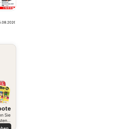
5.08.2026
bote
en Sie
sten
ote
ehen