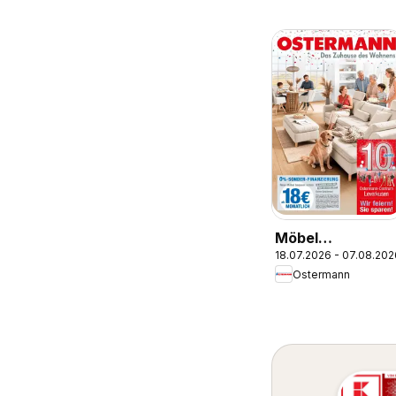
Möbel
18.07.2026 - 07.08.202
Ostermann: Neu
Ostermann
Möbel wirken
Wunder.