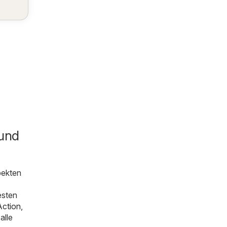
 und
pekten
esten
Action
,
alle