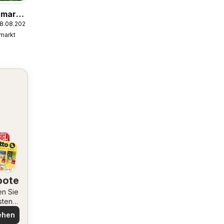
umarkt
08.08.2026
markt
bote
en Sie
sten
ote
ehen