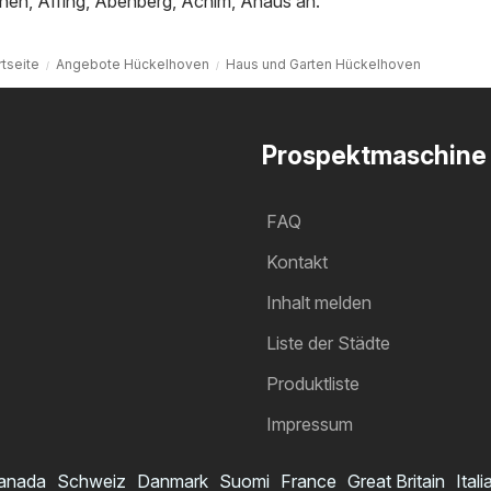
hen
,
Affing
,
Abenberg
,
Achim
,
Ahaus
an.
rtseite
Angebote Hückelhoven
Haus und Garten Hückelhoven
Prospektmaschine
FAQ
Kontakt
Inhalt melden
Liste der Städte
Produktliste
Impressum
anada
Schweiz
Danmark
Suomi
France
Great Britain
Itali