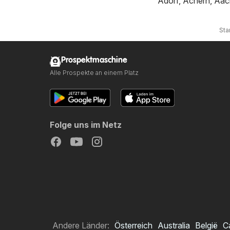
Adorf
,
Achern
,
Aac
Sta
Prospektmaschine
Alle Prospekte an einem Platz
Folge uns im Netz
Andere Länder:
Österreich
Australia
België
C