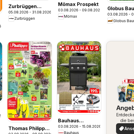
Mömax Prospekt
Zurbrüggen
Globus Ba
03.08.2026 - 09.08.2026
05.08.2026 - 31.08.2026
Zwilling Marken-
03.08.2026 - 
Prospekt
Mömax
Zurbrüggen
Spezial
Globus Bau
6
Ange
Entdeck
26
Bauhaus
die be
Angeb
03.08.2026 - 15.08.2026
Prospekt
Thomas Philipps
Ans
Bauhaus