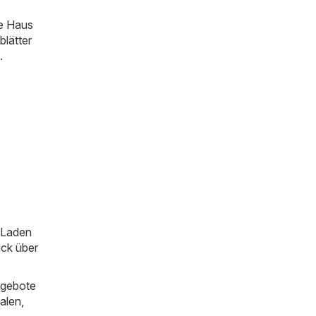
ie Haus
blätter
.
m Laden
ick über
ngebote
alen
,