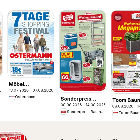
Möbel
18.07.2026 - 07.08.2026
6
Ostermann: Neue
e
Ostermann
Sonderpreis
Möbel wirken
Toom Baum
08.08.2026 - 14.08.2026
Baumarkt
Wunder.
08.08.2026 - 1
Prospekt
Sonderpreis Baumarkt
Toom Baum
Prospekt