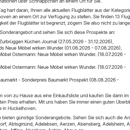
ationen über Schnäppchen an einem Ort für Sie.
Tag hart daran, Ihnen alle aktuellen Flugblätter aus der Kategor
ven an einem Ort zur Verfügung zu stellen. Sie finden 13 Flug
igkeit der Flugblätter ist begrenzt, zögern Sie also nicht zu lange
 Sonderangebot und sehen Sie sich diese Prospekte an:
Zurbrüggen Küchen Journal (27.05.2026 - 31.12.2026)
,
nds Neue Möbel wirken Wunder (01.08.2026 - 07.08.2026)
,
Möbel Ostermann: Neue Möbel wirken Wunder. (18.07.2026 -
Möbel Ostermann: Neue Möbel wirken Wunder. (18.07.2026 -
aumarkt - Sonderpreis Baumarkt Prospekt (08.08.2026 -
em von zu Hause aus eine Einkaufsliste und kaufen Sie dann i
ten Preis erhalten. Mit uns haben Sie immer einen guten Überbl
e in Hückelhoven.
 bieten günstige Sonderangebote. Sehen Sie sich auch die A
orf
,
Abtsgmünd
,
Adelebsen
,
Aerzen
,
Abensberg
,
Adelsheim
,
A