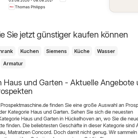
03.08.2026 - 08.08.2026
Prospekt
Thomas Philipps
ie Sie jetzt günstiger kaufen können
hrank
Kuchen
Siemens
Küche
Wasser
Armatur
 Haus und Garten - Aktuelle Angebote
rospekten
 Prospektmaschine.de
finden Sie eine große Auswahl an Pros
der Kategorie
Haus und Garten
. Sehen Sie sich die neuesten
Kategorie Haus und Garten in Hückelhoven an, wo Sie die neu
e finden. Die beliebtesten Geschäfte in dieser Kategorie sind
au
,
Matratzen Concord
. Doch damit nicht genug. Wir sammeln 