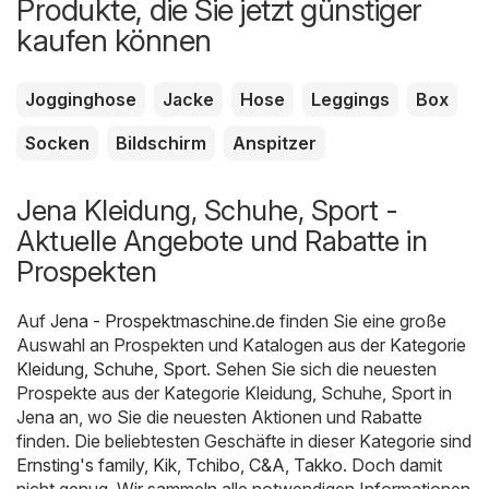
Produkte, die Sie jetzt günstiger
kaufen können
Jogginghose
Jacke
Hose
Leggings
Box
Socken
Bildschirm
Anspitzer
Jena Kleidung, Schuhe, Sport -
Aktuelle Angebote und Rabatte in
Prospekten
Auf
Jena - Prospektmaschine.de
finden Sie eine große
Auswahl an Prospekten und Katalogen aus der Kategorie
Kleidung, Schuhe, Sport
. Sehen Sie sich die neuesten
Prospekte aus der Kategorie Kleidung, Schuhe, Sport in
Jena an, wo Sie die neuesten Aktionen und Rabatte
finden. Die beliebtesten Geschäfte in dieser Kategorie sind
Ernsting's family
,
Kik
,
Tchibo
,
C&A
,
Takko
. Doch damit
nicht genug. Wir sammeln alle notwendigen Informationen