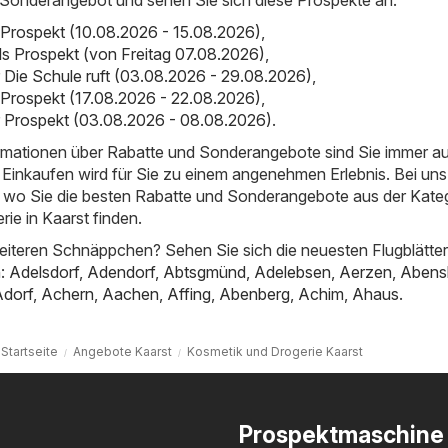
 Prospekt (10.08.2026 - 15.08.2026)
,
als Prospekt (von Freitag 07.08.2026)
,
er Die Schule ruft (03.08.2026 - 29.08.2026)
,
 Prospekt (17.08.2026 - 22.08.2026)
,
er Prospekt (03.08.2026 - 08.08.2026)
.
ormationen über Rabatte und Sonderangebote sind Sie immer a
Einkaufen wird für Sie zu einem angenehmen Erlebnis. Bei uns
t, wo Sie die besten Rabatte und Sonderangebote aus der Kate
ie in Kaarst finden.
iteren Schnäppchen? Sehen Sie sich die neuesten Flugblätter
n:
Adelsdorf
,
Adendorf
,
Abtsgmünd
,
Adelebsen
,
Aerzen
,
Abens
Adorf
,
Achern
,
Aachen
,
Affing
,
Abenberg
,
Achim
,
Ahaus
.
Startseite
Angebote Kaarst
Kosmetik und Drogerie Kaarst
Prospektmaschine