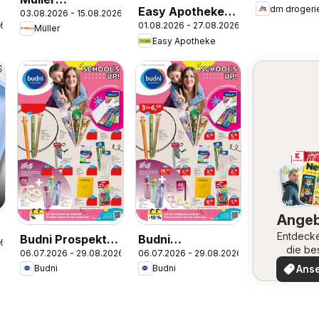
dm drogeri
Easy Apotheke
03.08.2026 - 15.08.2026
Parfümerie-
26
01.08.2026 - 27.08.2026
Prospekt
Müller
Highlights
Easy Apotheke
Ange
Entdeck
Budni Prospekt
Budni
26
die be
06.07.2026 - 29.08.2026
06.07.2026 - 29.08.2026
Back to school
Schuleinleger
Angeb
Ans
Budni
Budni