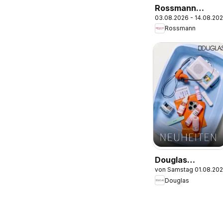
Rossmann
03.08.2026 - 14.08.20
Onlineprospekt
Rossmann
Douglas
von Samstag 01.08.20
Angebote
Douglas