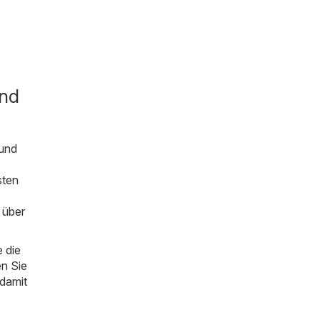
und
 und
sten
 über
 die
en Sie
 damit