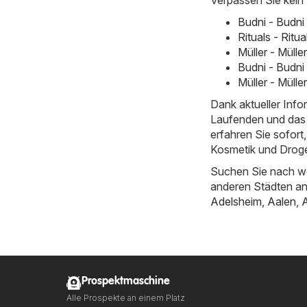
Budni - Budni
Rituals - Ritu
Müller - Müll
Budni - Budni
Müller - Müll
Dank aktueller Inf
Laufenden und das 
erfahren Sie sofor
Kosmetik und Droger
Suchen Sie nach we
anderen Städten a
Adelsheim
,
Aalen
,
Prospektmaschine
Alle Prospekte an einem Platz