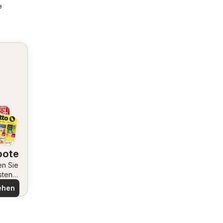
e
bote
en Sie
sten
ote
ehen