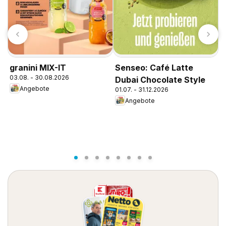
K
granini MIX-IT
Senseo: Café Latte
1
03.08. - 30.08.2026
Dubai Chocolate Style
Angebote
01.07. - 31.12.2026
Angebote