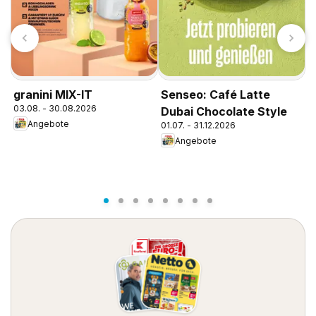
L
1
granini MIX-IT
Senseo: Café Latte
03.08. - 30.08.2026
Dubai Chocolate Style
Angebote
01.07. - 31.12.2026
Angebote