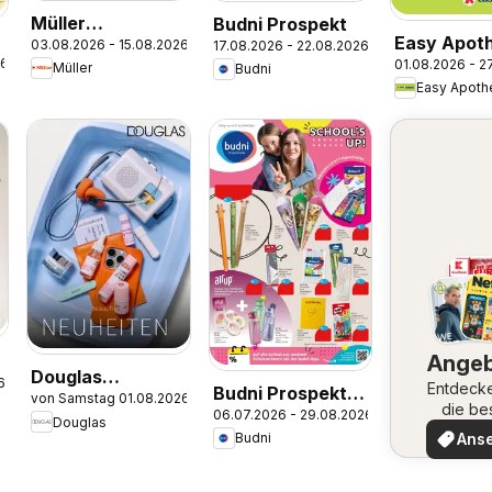
Müller
Budni Prospekt
Easy Apot
03.08.2026 - 15.08.2026
17.08.2026 - 22.08.2026
Parfümerie-
26
01.08.2026 - 2
Prospekt
Müller
Budni
Highlights
Easy Apoth
Ange
Douglas
6
Entdeck
Budni Prospekt
von Samstag 01.08.2026
Angebote
die be
06.07.2026 - 29.08.2026
Back to school
Douglas
Angeb
Ans
Budni