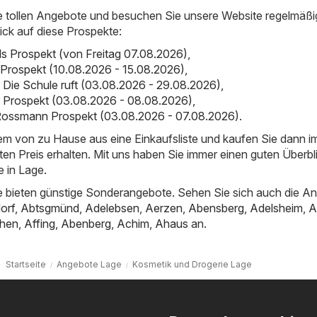
e tollen Angebote und besuchen Sie unsere Website regelmäßi
ick auf diese Prospekte:
als Prospekt (von Freitag 07.08.2026)
,
 Prospekt (10.08.2026 - 15.08.2026)
,
er Die Schule ruft (03.08.2026 - 29.08.2026)
,
er Prospekt (03.08.2026 - 08.08.2026)
,
ossmann Prospekt (03.08.2026 - 07.08.2026)
.
uem von zu Hause aus eine Einkaufsliste und kaufen Sie dann 
ten Preis erhalten. Mit uns haben Sie immer einen guten Überbl
 in Lage.
 bieten günstige Sonderangebote. Sehen Sie sich auch die A
orf
,
Abtsgmünd
,
Adelebsen
,
Aerzen
,
Abensberg
,
Adelsheim
,
A
hen
,
Affing
,
Abenberg
,
Achim
,
Ahaus
an.
Startseite
Angebote Lage
Kosmetik und Drogerie Lage