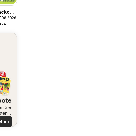
heke
7.08.2026
eke
bote
en Sie
sten
ote
ehen