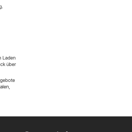
g.
im Laden
ick über
ngebote
alen
,