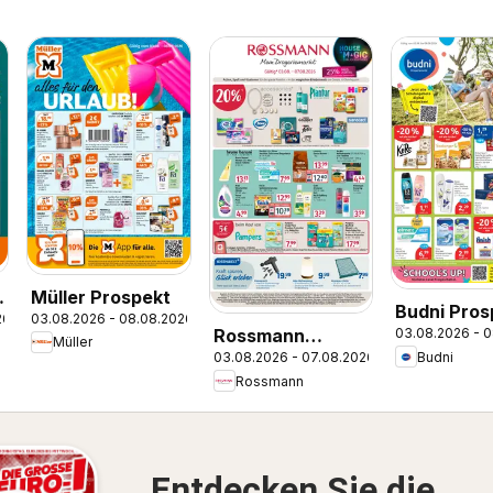
e
Müller Prospekt
Budni Pros
26
03.08.2026 - 08.08.2026
03.08.2026 - 
Rossmann
Müller
Budni
03.08.2026 - 07.08.2026
Prospekt
Rossmann
Entdecken Sie die