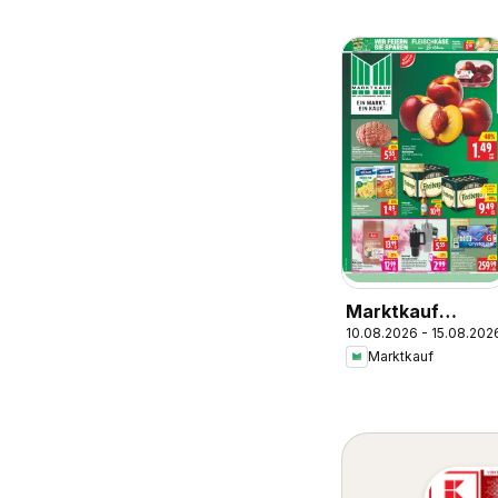
Marktkauf
10.08.2026 - 15.08.202
Prospekt
Marktkauf