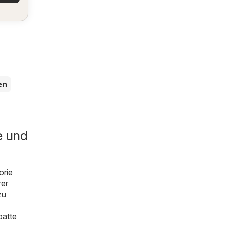
en
e und
orie
rer
zu
batte