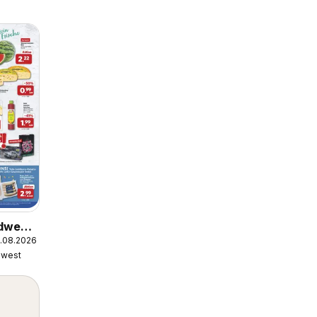
rdwest
5.08.2026
dwest