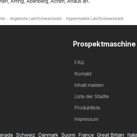
hen
,
Affing
,
Abenberg
,
Achim
,
Ahaus
an.
ite
Angebote Lahr/Schwarzwald
Hypermärkte Lahr/Schwarzwald
Prospektmaschine
FAQ
Kontakt
Inhalt melden
Liste der Städte
Produktliste
Impressum
anada
Schweiz
Danmark
Suomi
France
Great Britain
Itali