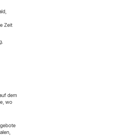
ld,
e Zeit
g.
 auf dem
ie, wo
ngebote
alen
,