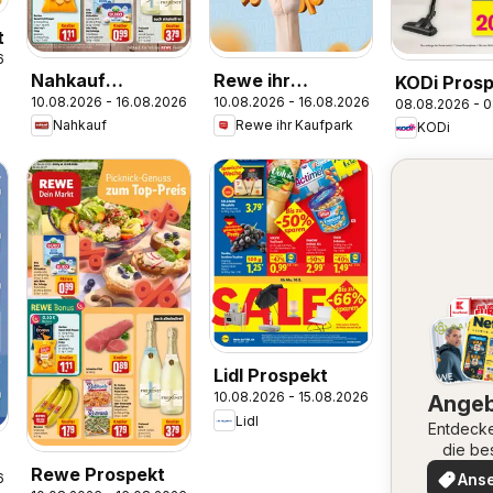
t
6
Nahkauf
Rewe ihr
KODi Prosp
10.08.2026 - 16.08.2026
10.08.2026 - 16.08.2026
08.08.2026 - 
Prospekt
Kaufpark
Nahkauf
Rewe ihr Kaufpark
KODi
Prospekt
Lidl Prospekt
10.08.2026 - 15.08.2026
Ange
Lidl
Entdeck
die be
Angeb
Rewe Prospekt
6
Ans