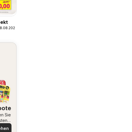
ekt
08.08.2026
bote
en Sie
sten
ote
ehen