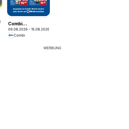
26
e
Combi
09.08.2026 - 15.08.2026
Wochenknaller
Combi
WERBUNG