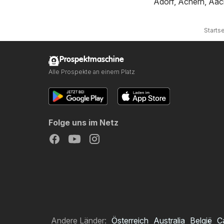
Adorf
,
Achern
,
Aac
Startse
Prospektmaschine
Alle Prospekte an einem Platz
Folge uns im Netz
Andere Länder:
Österreich
Australia
België
C