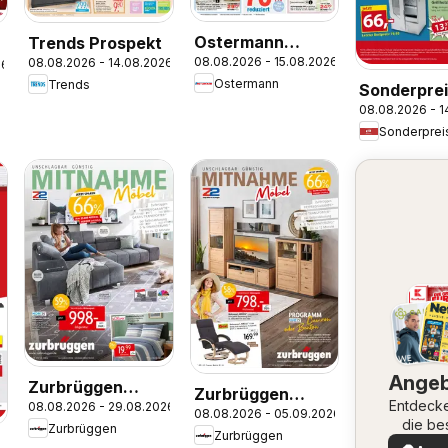
Ostermann
Trends Prospekt
08.08.2026 - 15.08.2026
08.08.2026 - 14.08.2026
Prospekt
26
Ostermann
Trends
Sonderprei
08.08.2026 - 1
Baumarkt
Prospekt
Ange
Zurbrüggen
Zurbrüggen
Entdeck
08.08.2026 - 29.08.2026
Mitnahme Möbel
08.08.2026 - 05.09.2026
Wohnprogramm
die be
Zurbrüggen
Zurbrüggen
Camron oder
Angeb