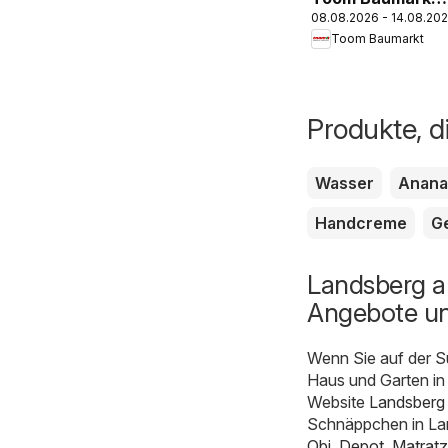
08.08.2026 - 14.08.20
Prospekt
Toom Baumarkt
Produkte, d
Wasser
Anana
Handcreme
Ge
Landsberg a
Angebote un
Wenn Sie auf der S
Haus und Garten in 
Website
Landsberg
Schnäppchen in Lan
Obi
,
Depot
,
Matrat