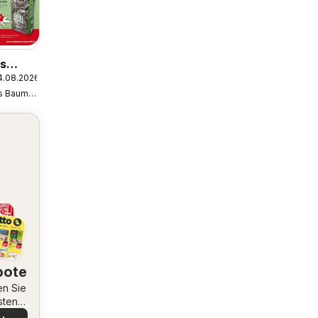
s
4.08.2026
Sonderpreis Baumarkt
bote
en Sie
sten
ote