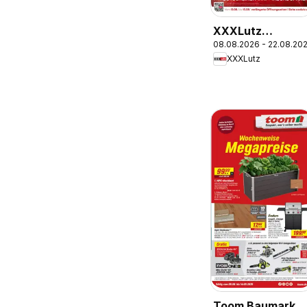
XXXLutz
08.08.2026 - 22.08.20
Prospekt
XXXLutz
Toom Baumarkt