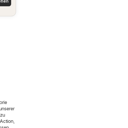
ehen
orie
 unserer
 zu
Action
,
assen