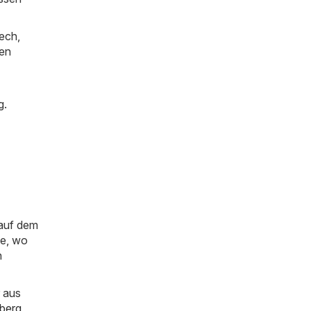
ech,
ten
g.
 auf dem
ie, wo
n
 aus
berg
,