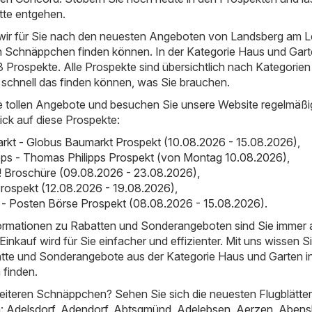
tte entgehen.
ir für Sie nach den neuesten Angeboten von Landsberg am L
en Schnäppchen finden können. In der Kategorie Haus und Gar
13 Prospekte. Alle Prospekte sind übersichtlich nach Kategorien
 schnell das finden können, was Sie brauchen.
e tollen Angebote und besuchen Sie unsere Website regelmäßi
ick auf diese Prospekte:
kt - Globus Baumarkt Prospekt (10.08.2026 - 15.08.2026)
,
pps - Thomas Philipps Prospekt (von Montag 10.08.2026)
,
a! Broschüre (09.08.2026 - 23.08.2026)
,
rospekt (12.08.2026 - 19.08.2026)
,
- Posten Börse Prospekt (08.08.2026 - 15.08.2026)
.
nformationen zu Rabatten und Sonderangeboten sind Sie immer
inkauf wird für Sie einfacher und effizienter. Mit uns wissen S
atte und Sonderangebote aus der Kategorie Haus und Garten i
finden.
iteren Schnäppchen? Sehen Sie sich die neuesten Flugblätter
n:
Adelsdorf
,
Adendorf
,
Abtsgmünd
,
Adelebsen
,
Aerzen
,
Abens