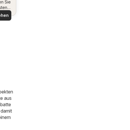
en Sie
sten
ote
ehen
pekten
te aus
abatte
 damit
einem