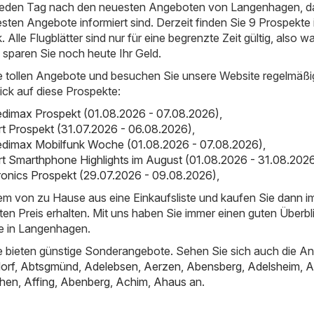
 jeden Tag nach den neuesten Angeboten von Langenhagen, da
esten Angebote informiert sind. Derzeit finden Sie 9 Prospekte 
. Alle Flugblätter sind nur für eine begrenzte Zeit gültig, also w
d sparen Sie noch heute Ihr Geld.
e tollen Angebote und besuchen Sie unsere Website regelmäßi
ick auf diese Prospekte:
dimax Prospekt (01.08.2026 - 07.08.2026)
,
rt Prospekt (31.07.2026 - 06.08.2026)
,
dimax Mobilfunk Woche (01.08.2026 - 07.08.2026)
,
rt Smarthphone Highlights im August (01.08.2026 - 31.08.202
ronics Prospekt (29.07.2026 - 09.08.2026)
,
uem von zu Hause aus eine Einkaufsliste und kaufen Sie dann 
ten Preis erhalten. Mit uns haben Sie immer einen guten Überbl
e in Langenhagen.
 bieten günstige Sonderangebote. Sehen Sie sich auch die A
orf
,
Abtsgmünd
,
Adelebsen
,
Aerzen
,
Abensberg
,
Adelsheim
,
A
hen
,
Affing
,
Abenberg
,
Achim
,
Ahaus
an.