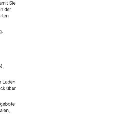
mit Sie
in der
arten
g.
6)
,
im Laden
ick über
ngebote
alen
,