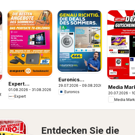
Euronics
Expert
29.07.2026 - 09.08.2026
Prospekt
Media Mar
01.08.2026 - 31.08.2026
Smarthphone
Euronics
20.07.2026 - 1
Prospekt
26
e
Expert
Highlights im
Media Mark
August
Entdecken Sie die