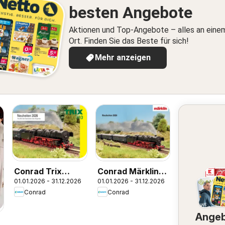
besten Angebote
Aktionen und Top-Angebote – alles an eine
Ort. Finden Sie das Beste für sich!
Mehr anzeigen
Conrad Trix
Conrad Märklin
01.01.2026 - 31.12.2026
01.01.2026 - 31.12.2026
Katalog
Katalog
Conrad
Conrad
Ange