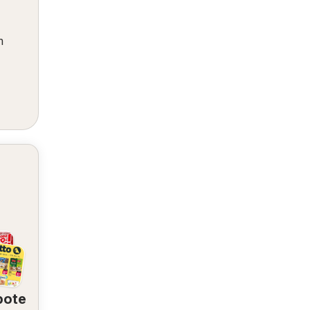
m
bote