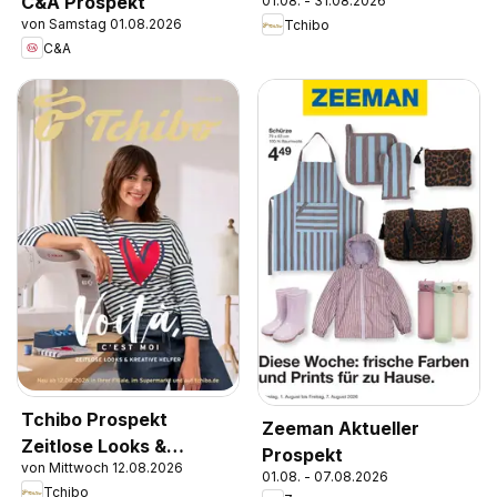
C&A Prospekt
01.08. - 31.08.2026
von Samstag 01.08.2026
Tchibo
C&A
Tchibo Prospekt
Zeeman Aktueller
Zeitlose Looks &
Prospekt
von Mittwoch 12.08.2026
Kreative Helfer
01.08. - 07.08.2026
Tchibo