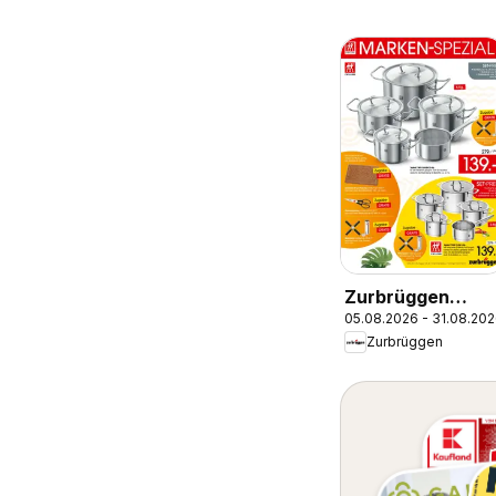
Zurbrüggen
05.08.2026 - 31.08.20
Zwilling Marken-
Zurbrüggen
Spezial