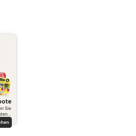
bote
en Sie
sten
ote
ehen