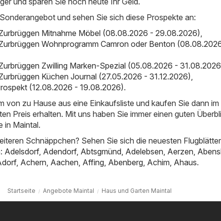
nger und sparen Sie noch heute Ihr Geld.
 Sonderangebot und sehen Sie sich diese Prospekte an:
 Zurbrüggen Mitnahme Möbel (08.08.2026 - 29.08.2026)
,
 Zurbrüggen Wohnprogramm Camron oder Benton (08.08.2026
Zurbrüggen Zwilling Marken-Spezial (05.08.2026 - 31.08.2026
Zurbrüggen Küchen Journal (27.05.2026 - 31.12.2026)
,
rospekt (12.08.2026 - 19.08.2026)
.
em von zu Hause aus eine Einkaufsliste und kaufen Sie dann i
ten Preis erhalten. Mit uns haben Sie immer einen guten Überbl
 in Maintal.
iteren Schnäppchen? Sehen Sie sich die neuesten Flugblätter
n:
Adelsdorf
,
Adendorf
,
Abtsgmünd
,
Adelebsen
,
Aerzen
,
Abens
Adorf
,
Achern
,
Aachen
,
Affing
,
Abenberg
,
Achim
,
Ahaus
.
Startseite
Angebote Maintal
Haus und Garten Maintal