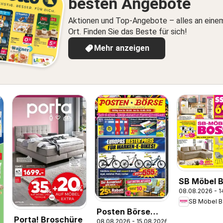
besten Angebote
Aktionen und Top-Angebote – alles an eine
Ort. Finden Sie das Beste für sich!
Mehr anzeigen
SB Möbel 
08.08.2026 - 1
Prospekt
SB Möbel B
Posten Börse
Porta! Broschüre
08.08.2026 - 15.08.2026