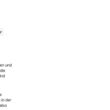
r
en und
die
ind
e
 in der
 also