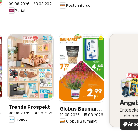
Prospekt
09.08.2026 - 23.08.2026
Posten Börse
Porta!
6
Ange
Trends Prospekt
Globus Baumarkt
Entdeck
08.08.2026 - 14.08.2026
26
10.08.2026 - 15.08.2026
Prospekt
die be
Trends
Angeb
Globus Baumarkt
Dietzenbach
Ans