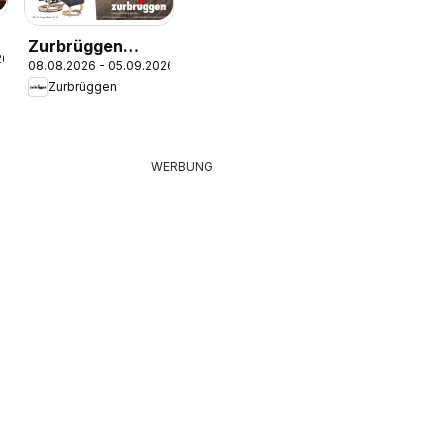
Zurbrüggen
26
08.08.2026 - 05.09.2026
Wohnprogramm
Zurbrüggen
Camron oder
Benton
WERBUNG