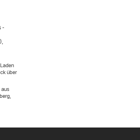
 -
)
,
m Laden
ick über
 aus
berg
,