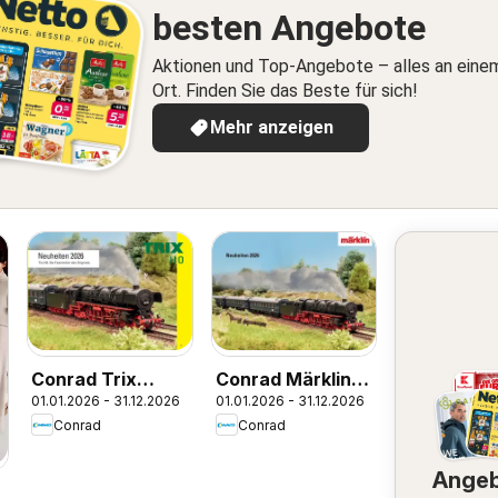
besten Angebote
Aktionen und Top-Angebote – alles an eine
Ort. Finden Sie das Beste für sich!
Mehr anzeigen
Conrad Trix
Conrad Märklin
01.01.2026 - 31.12.2026
01.01.2026 - 31.12.2026
Katalog
Katalog
Conrad
Conrad
Ange