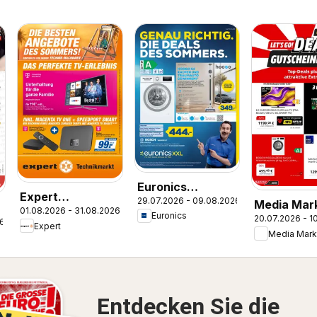
Euronics
Expert
29.07.2026 - 09.08.2026
Prospekt
Media Mar
01.08.2026 - 31.08.2026
Smarthphone
Euronics
20.07.2026 - 1
Prospekt
26
e
Expert
Highlights im
Media Mark
August
Entdecken Sie die