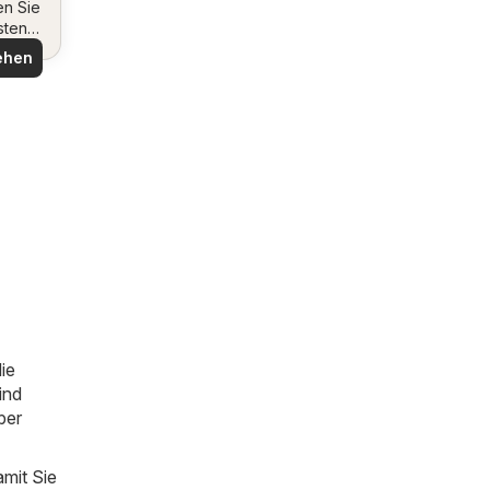
en Sie
sten
ote
ehen
ie
ind
ber
mit Sie