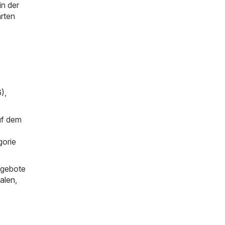
in der
arten
6)
,
uf dem
gorie
ngebote
alen
,