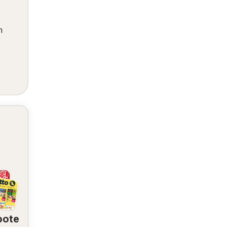
m
bote