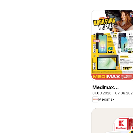
Medimax
01.08.2026 - 07.08.20
Mobilfunk Woch
Medimax