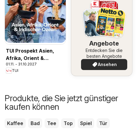
Angebote
TUI Prospekt Asien,
Entdecken Sie die
besten Angebote
Afrika, Orient &
01.11. - 31.10.2027
Ansehen
Indischer Ozean
TUI
2026/27
Produkte, die Sie jetzt günstiger
kaufen können
Kaffee
Bad
Tee
Top
Spiel
Tür