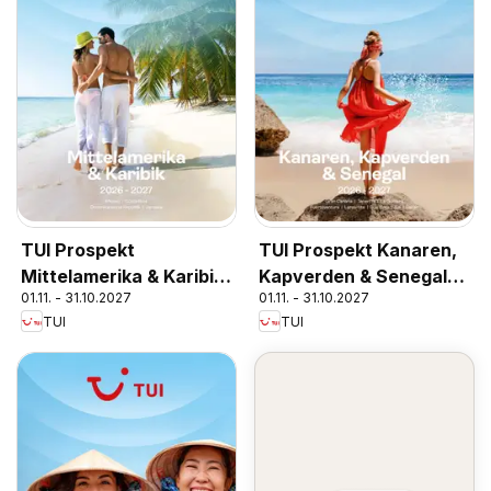
TUI Prospekt
TUI Prospekt Kanaren,
Mittelamerika & Karibik
Kapverden & Senegal
01.11. - 31.10.2027
01.11. - 31.10.2027
2026/27
2026/27
TUI
TUI