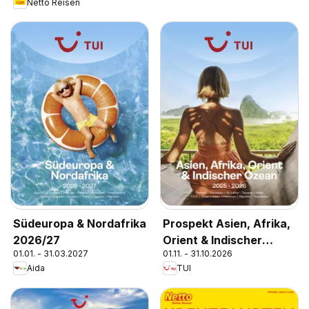
Netto Reisen
Südeuropa & Nordafrika
Prospekt Asien, Afrika,
2026/27
Orient & Indischer
01.01. - 31.03.2027
01.11. - 31.10.2026
Ozean 2025/26
Aida
TUI