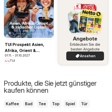
Angebote
TUI Prospekt Asien,
Entdecken Sie die
besten Angebote
Afrika, Orient &
01.11. - 31.10.2027
Ansehen
Indischer Ozean
TUI
2026/27
Produkte, die Sie jetzt günstiger
kaufen können
Kaffee
Bad
Tee
Top
Spiel
Tür