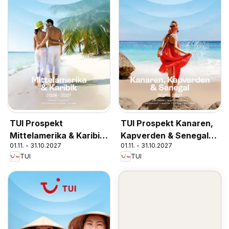
TUI Prospekt
TUI Prospekt Kanaren,
Mittelamerika & Karibik
Kapverden & Senegal
01.11. - 31.10.2027
01.11. - 31.10.2027
2026/27
2026/27
TUI
TUI