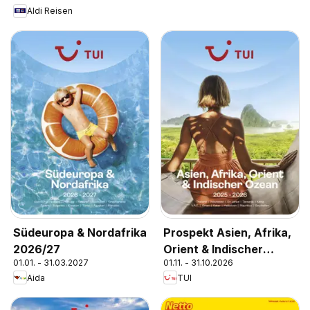
Aldi Reisen
Südeuropa & Nordafrika
Prospekt Asien, Afrika,
2026/27
Orient & Indischer
01.01. - 31.03.2027
01.11. - 31.10.2026
Ozean 2025/26
Aida
TUI