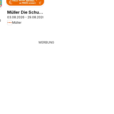
Müller Die Schule
03.08.2026 - 29.08.2026
ruft
6
Müller
WERBUNG