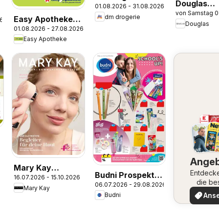
Douglas
01.08.2026 - 31.08.2026
Prospekt
von Samstag 0
Angebote
dm drogerie
Easy Apotheke
26
Douglas
01.08.2026 - 27.08.2026
Prospekt
Easy Apotheke
Ange
Mary Kay
Entdeck
Budni Prospekt
16.07.2026 - 15.10.2026
Katalog
die be
06.07.2026 - 29.08.2026
Back to school
Mary Kay
Angeb
Ans
Budni