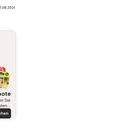
1.08.2026
bote
en Sie
sten
ote
ehen