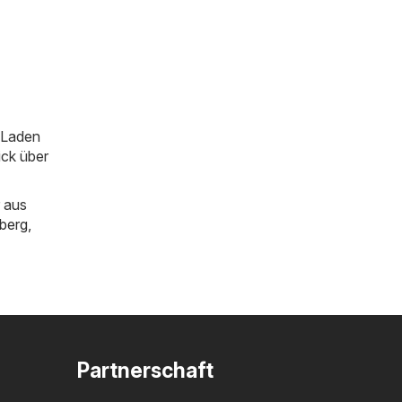
m Laden
ick über
 aus
berg
,
Partnerschaft