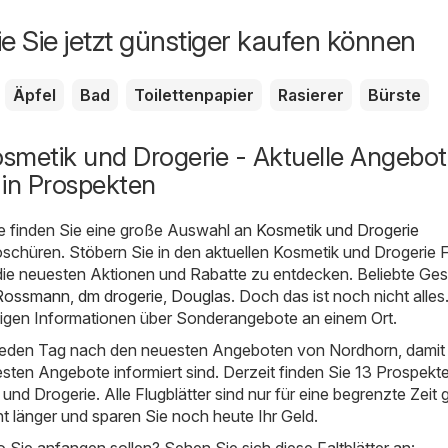
ie Sie jetzt günstiger kaufen können
Äpfel
Bad
Toilettenpapier
Rasierer
Bürste
smetik und Drogerie - Aktuelle Angebot
 in Prospekten
e finden Sie eine große Auswahl an
Kosmetik und Drogerie
schüren. Stöbern Sie in den aktuellen Kosmetik und Drogerie F
ie neuesten Aktionen und Rabatte zu entdecken. Beliebte Ge
Rossmann
,
dm drogerie
,
Douglas
. Doch das ist noch nicht alles
digen Informationen über Sonderangebote an einem Ort.
 jeden Tag nach den neuesten Angeboten von Nordhorn, damit
esten Angebote informiert sind. Derzeit finden Sie 13 Prospekte
nd Drogerie. Alle Flugblätter sind nur für eine begrenzte Zeit g
ht länger und sparen Sie noch heute Ihr Geld.
o Sie anfangen sollen? Sehen Sie sich diese Faltblätter an: