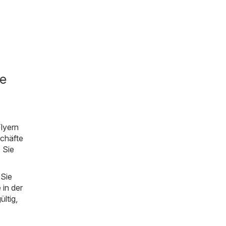
e
lyern
schäfte
. Sie
 Sie
 in der
ültig,