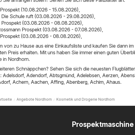
 Prospekt (10.08.2026 - 15.08.2026)
,
er Die Schule ruft (03.08.2026 - 29.08.2026)
,
er Prospekt (03.08.2026 - 08.08.2026)
,
ossmann Prospekt (03.08.2026 - 07.08.2026)
,
 Prospekt (03.08.2026 - 08.08.2026)
,
em von zu Hause aus eine Einkaufsliste und kaufen Sie dann i
ten Preis erhalten. Mit uns haben Sie immer einen guten Überbl
 in Nordhorn.
iteren Schnäppchen? Sehen Sie sich die neuesten Flugblätter
n:
Adelsdorf
,
Adendorf
,
Abtsgmünd
,
Adelebsen
,
Aerzen
,
Abens
Adorf
,
Achern
,
Aachen
,
Affing
,
Abenberg
,
Achim
,
Ahaus
.
rtseite
Angebote Nordhorn
Kosmetik und Drogerie Nordhorn
Prospektmaschine