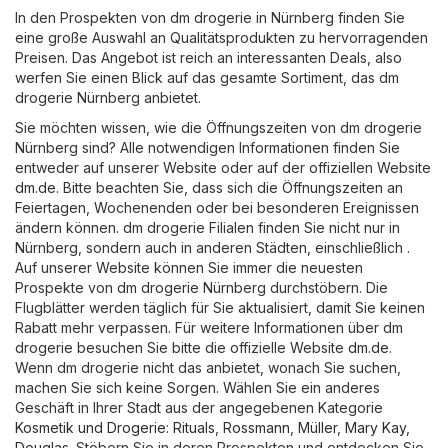
In den Prospekten von dm drogerie in Nürnberg finden Sie
eine große Auswahl an Qualitätsprodukten zu hervorragenden
Preisen. Das Angebot ist reich an interessanten Deals, also
werfen Sie einen Blick auf das gesamte Sortiment, das dm
drogerie Nürnberg anbietet.
Sie möchten wissen, wie die Öffnungszeiten von dm drogerie
Nürnberg sind? Alle notwendigen Informationen finden Sie
entweder auf unserer Website oder auf der offiziellen Website
dm.de
. Bitte beachten Sie, dass sich die Öffnungszeiten an
Feiertagen, Wochenenden oder bei besonderen Ereignissen
ändern können. dm drogerie Filialen finden Sie nicht nur in
Nürnberg, sondern auch in anderen Städten, einschließlich .
Auf unserer Website können Sie immer die neuesten
Prospekte von dm drogerie Nürnberg durchstöbern. Die
Flugblätter werden täglich für Sie aktualisiert, damit Sie keinen
Rabatt mehr verpassen. Für weitere Informationen über dm
drogerie besuchen Sie bitte die offizielle Website
dm.de
.
Wenn dm drogerie nicht das anbietet, wonach Sie suchen,
machen Sie sich keine Sorgen. Wählen Sie ein anderes
Geschäft in Ihrer Stadt aus der angegebenen Kategorie
Kosmetik und Drogerie
:
Rituals
,
Rossmann
,
Müller
,
Mary Kay
,
Douglas
. Stöbern Sie in deren Prospekten und entdecken Sie