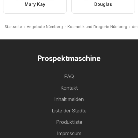
Mary Kay
Douglas
Startseite
Angebote Nürnberg
Kosmetik und Drogerie Nürnberg
dm 
Prospektmaschine
FAQ
Kontakt
Inhalt melden
Liste der Städte
Produktliste
Impressum