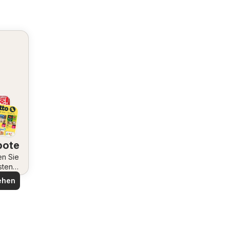
bote
en Sie
sten
ote
ehen