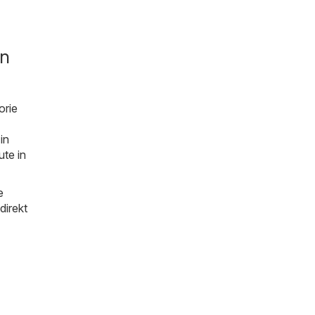
in
orie
in
ute in
e
direkt