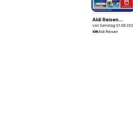
Aldi Reisen
von Samstag 01.08.20
Prospekt
Aldi Reisen