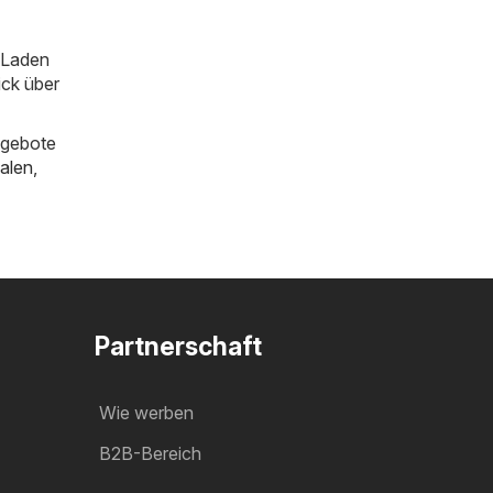
m Laden
ick über
ngebote
alen
,
Partnerschaft
Wie werben
B2B-Bereich