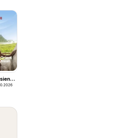
sien,
.10.2026
ent &
Ozean