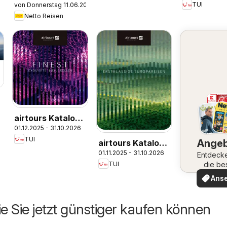
TUI
von Donnerstag 11.06.2026
Kreuzfahrten
Nordafrika
Netto Reisen
2026/27
airtours Katalog
01.12.2025 - 31.10.2026
Finest 2025/26
TUI
Ange
airtours Katalog
01.11.2025 - 31.10.2026
Europareisen
Entdeck
die be
TUI
2025/26
Angeb
Ans
ie Sie jetzt günstiger kaufen können