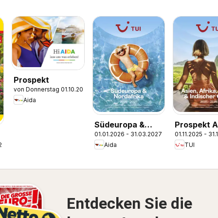
Prospekt
von Donnerstag 01.10.2026
Aida
Südeuropa &
Prospekt A
01.01.2026 - 31.03.2027
01.11.2025 - 31
Nordafrika
Afrika, Ori
Aida
TUI
.2026
2026/27
Indischer 
2025/26
Entdecken Sie die