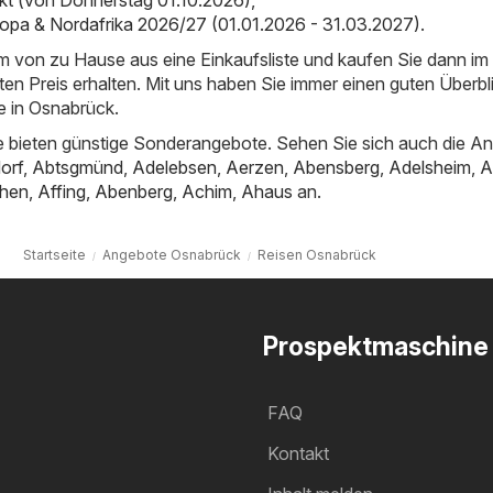
kt (von Donnerstag 01.10.2026)
,
opa & Nordafrika 2026/27 (01.01.2026 - 31.03.2027)
.
em von zu Hause aus eine Einkaufsliste und kaufen Sie dann i
ten Preis erhalten. Mit uns haben Sie immer einen guten Überbl
 in Osnabrück.
 bieten günstige Sonderangebote. Sehen Sie sich auch die A
orf
,
Abtsgmünd
,
Adelebsen
,
Aerzen
,
Abensberg
,
Adelsheim
,
A
hen
,
Affing
,
Abenberg
,
Achim
,
Ahaus
an.
Startseite
Angebote Osnabrück
Reisen Osnabrück
Prospektmaschine
FAQ
Kontakt