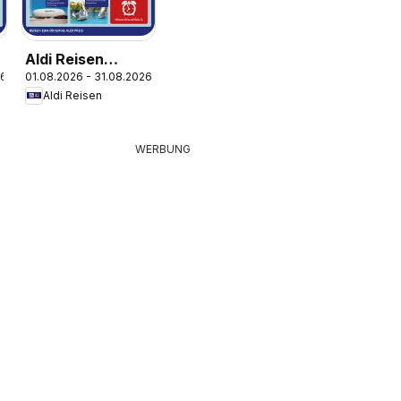
Aldi Reisen
26
01.08.2026 - 31.08.2026
Reisemagazin
Aldi Reisen
WERBUNG