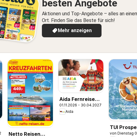
besten Angebote
Aktionen und Top-Angebote – alles an eine
Ort. Finden Sie das Beste für sich!
Mehr anzeigen
Aida Fernreisen
01.11.2026 - 30.04.2027
Winter
Aida
2026/2027
TUI Prospe
26
von Dienstag 
Netto Reisen
Südeuropa