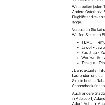
Wir arbeiten jeden T
Andere Osterholz-S
Flugblätter direkt hi
lange.
Verpassen Sie kein
Werfen Sie einen Bl
TEMU - Temu 
Jawoll - Jawo
Zoo & co - Zo
Woolworth - 
Trinkgut - Tr
. Dank aktueller I
Laufenden und der E
Sie die besten Rab
Scharmbeck finden
Auch andere Städte
in
Adelsdorf
,
Adend
Adorf
,
Achern
,
Aac