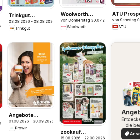
ATU Prosp
Woolworth
Trinkgut
von Samstag 0
von Donnerstag 30.07.2026
Prospekt
03.08.2026 - 08.08.2026
Prospekt
ATU
26
Woolworth
Trinkgut
Ange
Angebote
Entdeck
01.08.2026 - 30.09.2026
ProWIN
6
die be
Prowin
August/September
Angeb
zookauf
Ans
2026
15.08.2026 - 22.08.2026
Prospekt