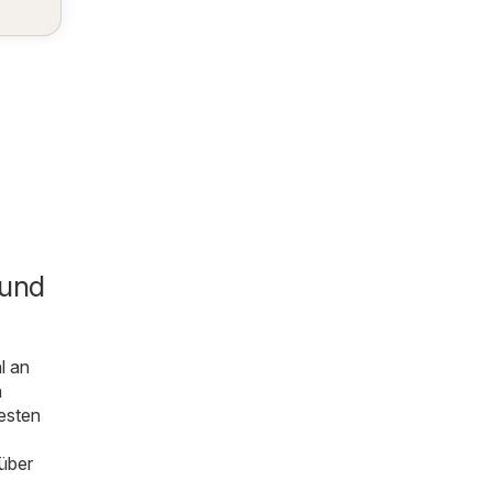
 und
l an
n
esten
 über