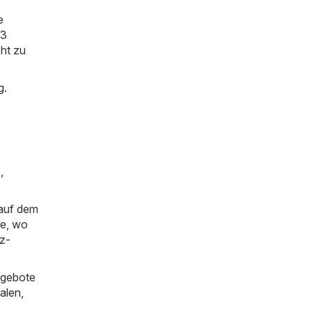
e
13
cht zu
g.
)
,
 auf dem
ie, wo
z-
ngebote
alen
,