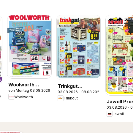
Woolworth
Trinkgut
von Montag 03.08.2026
Prospekt zum
03.08.2026 - 08.08.2026
Prospekt
Woolworth
6
Trinkgut
Schulstart
Jawoll Pro
03.08.2026 - 
Jawoll