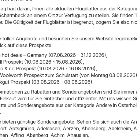
ag hart daran, Ihnen alle aktuellen Flugblätter aus der Kategori
charmbeck an einem Ort zur Verfügung zu stellen. Sie finden 
er. Die Gültigkeit der Flugblätter ist begrenzt, zögern Sie also ni
e tollen Angebote und besuchen Sie unsere Website regelmäßi
ick auf diese Prospekte:
hot deals – Germany (07.08.2026 - 31.12.2026)
,
ll Prospekt (10.08.2026 - 15.08.2026)
,
o & co Prospekt (10.08.2026 - 16.08.2026)
,
Woolworth Prospekt zum Schulstart (von Montag 03.08.2026
inkgut Prospekt (03.08.2026 - 08.08.2026)
.
nformationen zu Rabatten und Sonderangeboten sind Sie immer
inkauf wird für Sie einfacher und effizienter. Mit uns wissen S
atte und Sonderangebote aus der Kategorie Andere in Osterhol
.
 bieten günstige Sonderangebote. Sehen Sie sich auch die A
orf
,
Abtsgmünd
,
Adelebsen
,
Aerzen
,
Abensberg
,
Adelsheim
,
A
hen
,
Affing
,
Abenberg
,
Achim
,
Ahaus
an.