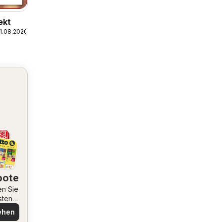
ekt
1.08.2026
bote
en Sie
sten
ote
ehen