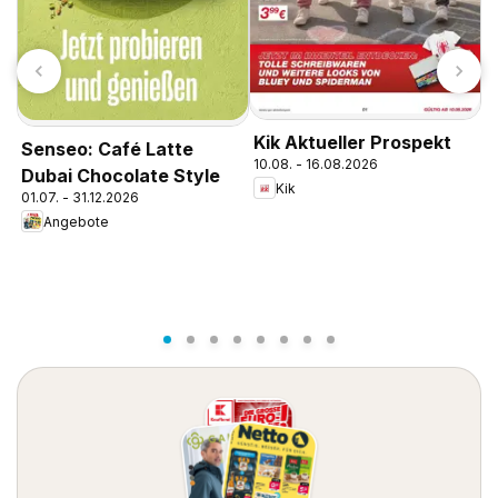
Kik Aktueller Prospekt
Senseo: Café Latte
10.08. - 16.08.2026
Dubai Chocolate Style
Kik
01.07. - 31.12.2026
A
Angebote
g
0