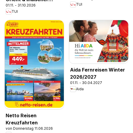
TUI
01.11. - 31.10.2026
Ozean 2025/26
TUI
Aida Fernreisen Winter
2026/2027
01.11. - 30.04.2027
Aida
Netto Reisen
Kreuzfahrten
von Donnerstag 11.06.2026