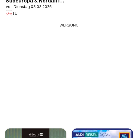
Südeuropa & Nordafrika
von Dienstag 03.03.2026
2026/27
TUI
WERBUNG